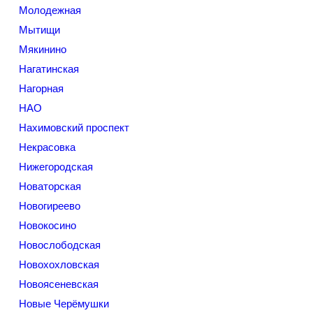
Молодежная
Мытищи
Мякинино
Нагатинская
Нагорная
НАО
Нахимовский проспект
Некрасовка
Нижегородская
Новаторская
Новогиреево
Новокосино
Новослободская
Новохохловская
Новоясеневская
Новые Черёмушки