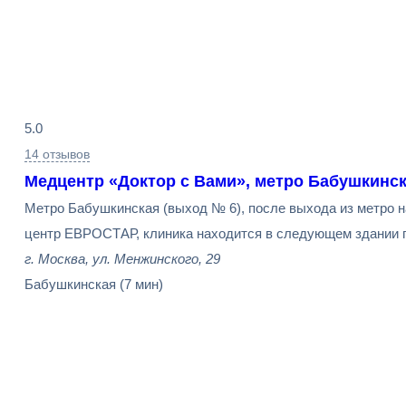
Результаты
5.0
поиска
14 отзывов
Медцентр «Доктор с Вами», метро Бабушкинс
Метро Бабушкинская (выход № 6), после выхода из метро н
центр ЕВРОСТАР, клиника находится в следующем здании по
г. Москва, ул. Менжинского, 29
Бабушкинская
(7 мин)