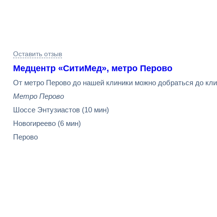
Результаты
Оставить отзыв
поиска
Медцентр «СитиМед», метро Перово
От метро Перово до нашей клиники можно добраться до кли
Метро Перово
Шоссе Энтузиастов
(10 мин)
Новогиреево
(6 мин)
Перово