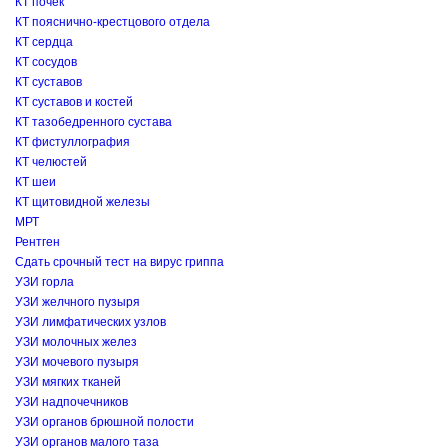
КТ почек
КТ пояснично-крестцового отдела
КТ сердца
КТ сосудов
КТ суставов
КТ суставов и костей
КТ тазобедренного сустава
КТ фистуллография
КТ челюстей
КТ шеи
КТ щитовидной железы
МРТ
Рентген
Сдать срочный тест на вирус гриппа
УЗИ горла
УЗИ желчного пузыря
УЗИ лимфатических узлов
УЗИ молочных желез
УЗИ мочевого пузыря
УЗИ мягких тканей
УЗИ надпочечников
УЗИ органов брюшной полости
УЗИ органов малого таза