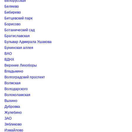
Белорусская
Беляево
Бибирево
Битцевский парк
Борисово
Ботанический сад
Братиславская
Бульвар Адмирала Ушакова
Бунинская аллея
ВАО
ВДНХ
Верхние Лихоборы
Владыкино
Волгоградский проспект
Волжская
Володарского
Волоколамская
Выхино
Дубровка
Жулебино
ЗАО
Зябликово
Измайлово