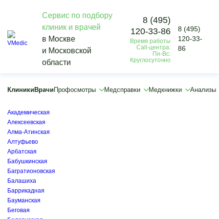
Сервис по подбору
8 (495)
клиник и врачей
8 (495)
120-33-86
Vmedic
в Москве
120-33-
Время работы
Диагностика
Call-центра:
86
и Московской
Другие исследования
Пн-Вс:
Круглосуточно
области
Анализ мочи на 10 видов наркотиков
Химки
×
Клиники
Врачи
Профосмотры
Медсправки
Медкнижки
Анализы
×
Автозаводская
Академическая
Алексеевская
Алма-Атинская
Алтуфьево
Арбатская
Бабушкинская
Багратионовская
Балашиха
Баррикадная
Бауманская
Беговая