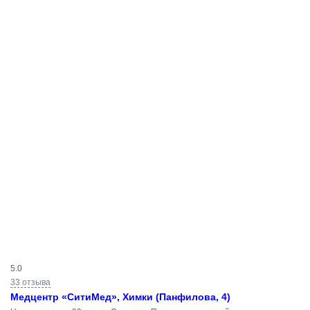
Результаты
5.0
поиска
33 отзыва
Медцентр «СитиМед», Химки (Панфилова, 4)