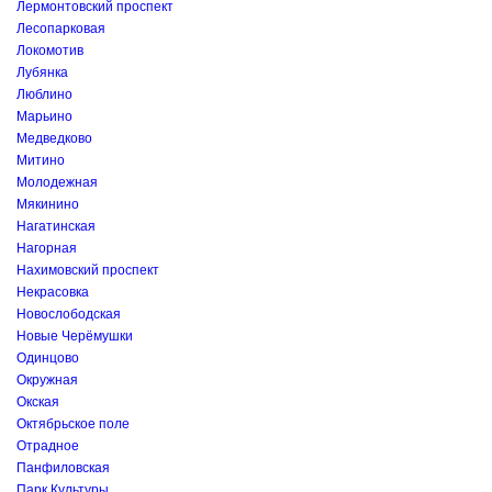
Лермонтовский проспект
Лесопарковая
Локомотив
Лубянка
Люблино
Марьино
Медведково
Митино
Молодежная
Мякинино
Нагатинская
Нагорная
Нахимовский проспект
Некрасовка
Новослободская
Новые Черёмушки
Одинцово
Окружная
Окская
Октябрьское поле
Отрадное
Панфиловская
Парк Культуры