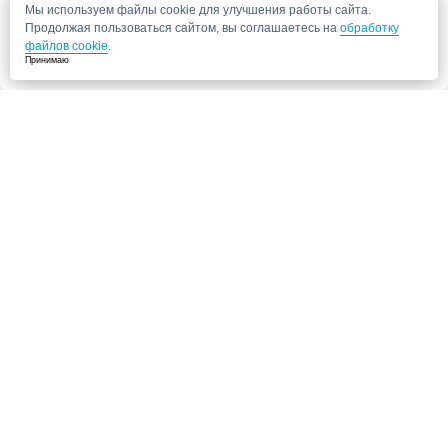
Мы используем файлы cookie для улучшения работы сайта.
Продолжая пользоваться сайтом, вы соглашаетесь на
обработку
файлов cookie
.
Принимаю
Запись в клинику
Медицинский центр "СитиМед" у м. Беломорская
г. Москва, ул. Беломорская, 26
Ваши данные
Записаться
Даю согласие на
обработку персональных данных.
Запись через сайт является предварительной.
Для отправки заявки
достаточно указать номер телефона. Наш сотрудник свяжется с Вами для
подтверждения записи
Запись к врачу
Ваши данные