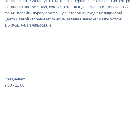
На транспорте 20 минут. Ст. метро Планерная, первый вагон из центра.
Остановка автобуса 469, ехать 6 остановок до остановки “Пенсионный
фонд”, перейти дорогу к магазину “Пятерочка”, вход в медицинский
центр с левой стороны этого дома, зеленая вывеска “Медосмотры”
г. Химки, ул. Панфилова, 4
Ежедневно:
9:00 - 21:00