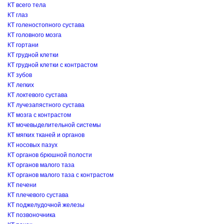
КТ всего тела
КТ глаз
КТ голеностопного сустава
КТ головного мозга
КТ гортани
КТ грудной клетки
КТ грудной клетки с контрастом
КТ зубов
КТ легких
КТ локтевого сустава
КТ лучезапястного сустава
КТ мозга с контрастом
КТ мочевыделительной системы
КТ мягких тканей и органов
КТ носовых пазух
КТ органов брюшной полости
КТ органов малого таза
КТ органов малого таза с контрастом
КТ печени
КТ плечевого сустава
КТ поджелудочной железы
КТ позвоночника