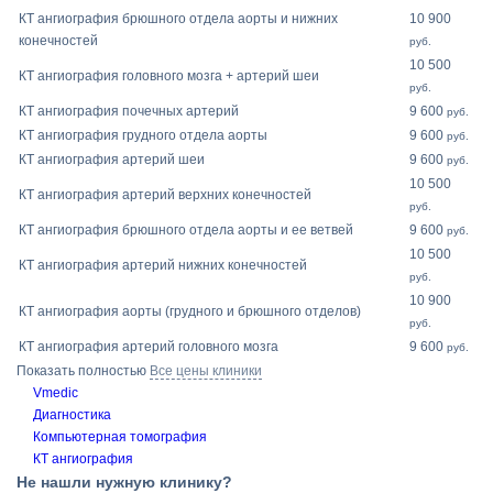
КТ ангиография брюшного отдела аорты и нижних
10 900
конечностей
руб.
10 500
КТ ангиография головного мозга + артерий шеи
руб.
КТ ангиография почечных артерий
9 600
руб.
КТ ангиография грудного отдела аорты
9 600
руб.
КТ ангиография артерий шеи
9 600
руб.
10 500
КТ ангиография артерий верхних конечностей
руб.
КТ ангиография брюшного отдела аорты и ее ветвей
9 600
руб.
10 500
КТ ангиография артерий нижних конечностей
руб.
10 900
КТ ангиография аорты (грудного и брюшного отделов)
руб.
КТ ангиография артерий головного мозга
9 600
руб.
Показать полностью
Все цены клиники
Vmedic
Диагностика
Компьютерная томография
КТ ангиография
Не нашли нужную клинику?