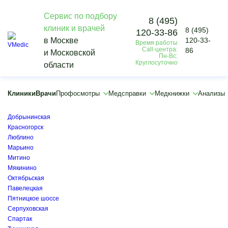
Сервис по подбору
8 (495)
клиник и врачей
8 (495)
120-33-86
Vmedic
в Москве
120-33-
Время работы
Диагностика
Call-центра:
86
и Московской
Компьютерная томография
Пн-Вс:
Круглосуточно
области
КТ ангиография
×
×
Клиники
Врачи
Профосмотры
Медсправки
Медкнижки
Анализы
Братиславская
Волоколамская
Добрынинская
Красногорск
Люблино
Марьино
Митино
Мякинино
Октябрьская
Павелецкая
Пятницкое шоссе
Серпуховская
Спартак