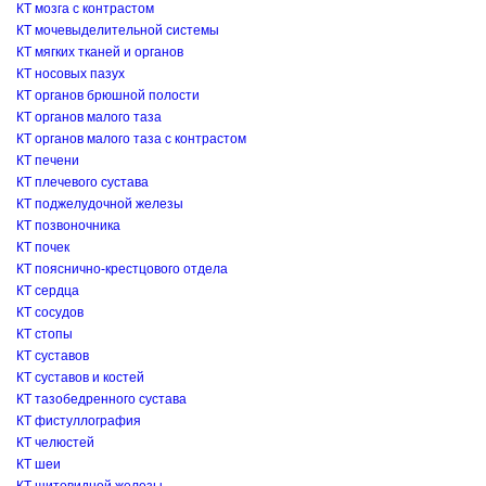
КТ мозга с контрастом
КТ мочевыделительной системы
КТ мягких тканей и органов
КТ носовых пазух
КТ органов брюшной полости
КТ органов малого таза
КТ органов малого таза с контрастом
КТ печени
КТ плечевого сустава
КТ поджелудочной железы
КТ позвоночника
КТ почек
КТ пояснично-крестцового отдела
КТ сердца
КТ сосудов
КТ стопы
КТ суставов
КТ суставов и костей
КТ тазобедренного сустава
КТ фистуллография
КТ челюстей
КТ шеи