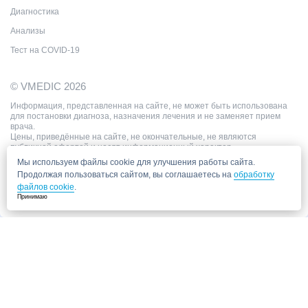
Диагностика
Анализы
Тест на COVID-19
© VMEDIC 2026
Информация, представленная на сайте, не может быть использована
для постановки диагноза, назначения лечения и не заменяет прием
врача.
Цены, приведённые на сайте, не окончательные, не являются
публичной офертой и носят информационный характер.
Мы используем файлы cookie для улучшения работы сайта.
Продолжая пользоваться сайтом, вы соглашаетесь на
обработку
файлов cookie
.
Принимаю
Запись в клинику
Медицинский центр "СитиМед" у м. Беломорская
г. Москва, ул. Беломорская, 26
Ваши данные