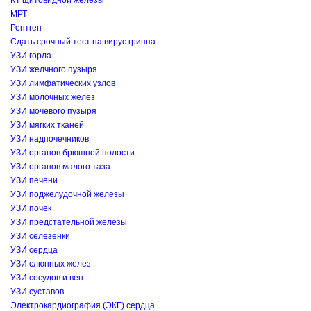
КТ щитовидной железы
МРТ
Рентген
Сдать срочный тест на вирус гриппа
УЗИ горла
УЗИ желчного пузыря
УЗИ лимфатических узлов
УЗИ молочных желез
УЗИ мочевого пузыря
УЗИ мягких тканей
УЗИ надпочечников
УЗИ органов брюшной полости
УЗИ органов малого таза
УЗИ печени
УЗИ поджелудочной железы
УЗИ почек
УЗИ предстательной железы
УЗИ селезенки
УЗИ сердца
УЗИ слюнных желез
УЗИ сосудов и вен
УЗИ суставов
Электрокардиография (ЭКГ) сердца