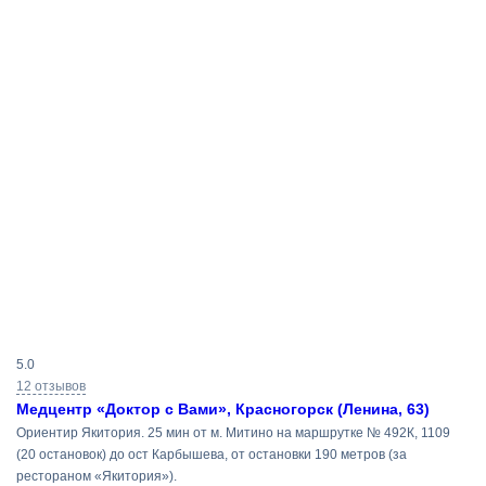
Результаты
5.0
поиска
12 отзывов
Медцентр «Доктор с Вами», Красногорск (Ленина, 63)
Ориентир Якитория. 25 мин от м. Митино на маршрутке № 492К, 1109
(20 остановок) до ост Карбышева, от остановки 190 метров (за
рестораном «Якитория»).