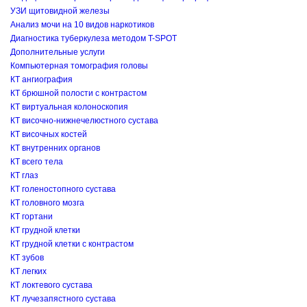
УЗИ щитовидной железы
Анализ мочи на 10 видов наркотиков
Диагностика туберкулеза методом T-SPOT
Дополнительные услуги
Компьютерная томография головы
КТ ангиография
КТ брюшной полости с контрастом
КТ виртуальная колоноскопия
КТ височно-нижнечелюстного сустава
КТ височных костей
КТ внутренних органов
КТ всего тела
КТ глаз
КТ голеностопного сустава
КТ головного мозга
КТ гортани
КТ грудной клетки
КТ грудной клетки с контрастом
КТ зубов
КТ легких
КТ локтевого сустава
КТ лучезапястного сустава