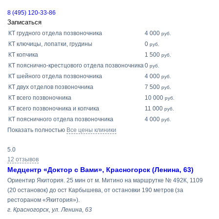
8 (495) 120-33-86
Записаться
КТ грудного отдела позвоночника
4 000
руб.
КТ ключицы, лопатки, грудины
0
руб.
КТ копчика
1 500
руб.
КТ пояснично-крестцового отдела позвоночника
0
руб.
КТ шейного отдела позвоночника
4 000
руб.
КТ двух отделов позвоночника
7 500
руб.
КТ всего позвоночника
10 000
руб.
КТ всего позвоночника и копчика
11 000
руб.
КТ поясничного отдела позвоночника
4 000
руб.
Показать полностью
Все цены клиники
5.0
12 отзывов
Медцентр «Доктор с Вами», Красногорск (Ленина, 63)
Ориентир Якитория. 25 мин от м. Митино на маршрутке № 492К, 1109
(20 остановок) до ост Карбышева, от остановки 190 метров (за
рестораном «Якитория»).
г. Красногорск, ул. Ленина, 63