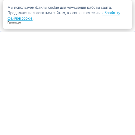
публичной офертой и носят информационный характер.
Мы используем файлы cookie для улучшения работы сайта.
Продолжая пользоваться сайтом, вы соглашаетесь на
обработку
файлов cookie
.
Принимаю
Запись в клинику
Медицинский центр "СитиМед" у м. Беломорская
г. Москва, ул. Беломорская, 26
Ваши данные
Записаться
Даю согласие на
обработку персональных данных.
Запись через сайт является предварительной.
Для отправки заявки
достаточно указать номер телефона. Наш сотрудник свяжется с Вами для
подтверждения записи
Запись к врачу
Ваши данные