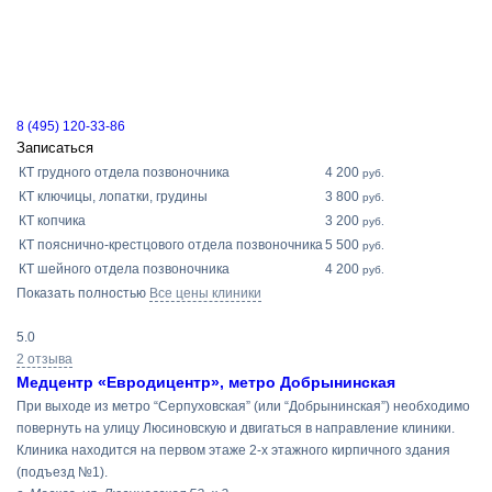
8 (495) 120-33-86
Записаться
КТ грудного отдела позвоночника
4 200
руб.
КТ ключицы, лопатки, грудины
3 800
руб.
КТ копчика
3 200
руб.
КТ пояснично-крестцового отдела позвоночника
5 500
руб.
КТ шейного отдела позвоночника
4 200
руб.
Показать полностью
Все цены клиники
5.0
2 отзыва
Медцентр «Евродицентр», метро Добрынинская
При выходе из метро “Серпуховская” (или “Добрынинская”) необходимо
повернуть на улицу Люсиновскую и двигаться в направление клиники.
Клиника находится на первом этаже 2-х этажного кирпичного здания
(подъезд №1).