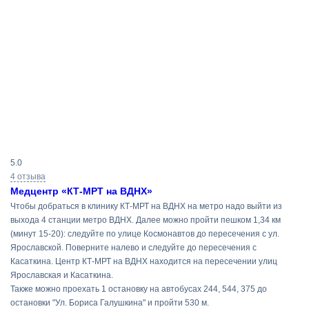
Результаты
5.0
поиска
4 отзыва
Медцентр «КТ-МРТ на ВДНХ»
Чтобы добраться в клинику КТ-МРТ на ВДНХ на метро надо выйти из
выхода 4 станции метро ВДНХ. Далее можно пройти пешком 1,34 км
(минут 15-20): следуйте по улице Космонавтов до пересечения с ул.
Ярославской. Поверните налево и следуйте до пересечения с
Касаткина. Центр КТ-МРТ на ВДНХ находится на пересечении улиц
Ярославская и Касаткина.
Также можно проехать 1 остановку на автобусах 244, 544, 375 до
остановки "Ул. Бориса Галушкина" и пройти 530 м.