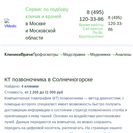
Сервис по подбору
8 (495)
клиник и врачей
8 (495)
120-33-86
×
в Москве
120-33-
Время работы
×
Call-центра:
86
и Московской
Пн-Вс:
Круглосуточно
области
Клиники
Врачи
Профосмотры
Медсправки
Медкнижки
Анализы
Подобрать
КТ позвоночника в Солнечногорске
Найдено:
4 клиники
Стоимость:
от 1 200 до 11 000 руб
Компьютерная томография (КТ) позвоночника — метод диагностики, с
помощью которого специалист имеет возможность быстро получить
достоверную информацию о состоянии структур позвоночного столба и
прилегающих к нему тканей. Основан на воздействии рентгеновских
лучей. Данные передаются на компьютер, их можно сохранить,
передать на цифровой носитель, распечатать. На страницах нашего