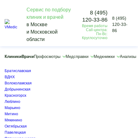
Сервис по подбору
8 (495)
клиник и врачей
8 (495)
120-33-86
Vmedic
в Москве
120-33-
Время работы
Диагностика
Call-центра:
86
и Московской
Компьютерная томография
Пн-Вс:
Круглосуточно
области
КТ шеи
×
×
Клиники
Врачи
Профосмотры
Медсправки
Медкнижки
Анализы
Алексеевская
Ботанический сад
Братиславская
ВДНХ
Волоколамская
Добрынинская
Красногорск
Люблино
Марьино
Митино
Мякинино
Октябрьская
Павелецкая