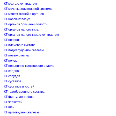
КТ мозга с контрастом
КТ мочевыделительной системы
КТ мягких тканей и органов
КТ носовых пазух
КТ органов брюшной полости
КТ органов малого таза
КТ органов малого таза с контрастом
КТ печени
КТ плечевого сустава
КТ поджелудочной железы
КТ позвоночника
КТ почек
КТ пояснично-крестцового отдела
КТ сердца
КТ сосудов
КТ суставов
КТ суставов и костей
КТ тазобедренного сустава
КТ фистуллография
КТ челюстей
КТ шеи
КТ щитовидной железы