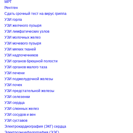
МРТ
Рентген
Сдать срочный тест на вирус гриппа
УЗИ горла
УЗИ желчного пузыря
УЗИ лимфатических узлов
УЗИ молочных желез
УЗИ мочевого пузыря
УЗИ мягких тканей
УЗИ надпочечников
УЗИ органов брюшной полости
УЗИ органов малого таза
УЗИ печени
УЗИ поджелудочной железы
УЗИ почек
УЗИ предстательной железы
УЗИ селезенки
УЗИ сердца
УЗИ слюнных желез
УЗИ сосудов и вен
УЗИ суставов
Электрокардиография (ЭКГ) сердца
Электроэнцефалография (ЭЭГ)