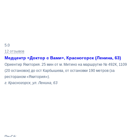
Результаты
5.0
поиска
12 отзывов
Медцентр «Доктор с Вами», Красногорск (Ленина, 63)
Ориентир Якитория. 25 мин от м. Митино на маршрутке № 492К, 1109
(20 остановок) до ост Карбышева, от остановки 190 метров (за
рестораном «Якитория»).
г. Красногорск, ул. Ленина, 63
Пн-Сб: