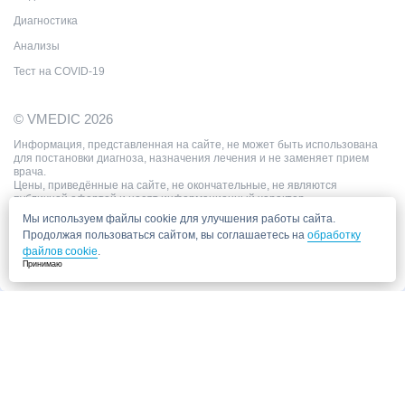
Диагностика
Анализы
Тест на COVID-19
© VMEDIC 2026
Информация, представленная на сайте, не может быть использована
для постановки диагноза, назначения лечения и не заменяет прием
врача.
Цены, приведённые на сайте, не окончательные, не являются
публичной офертой и носят информационный характер.
Мы используем файлы cookie для улучшения работы сайта.
Продолжая пользоваться сайтом, вы соглашаетесь на
обработку
файлов cookie
.
Принимаю
Запись в клинику
Медицинский центр "СитиМед" у м. Беломорская
г. Москва, ул. Беломорская, 26