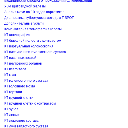
Медицинская справка о прохождении флюорографии
УЗИ щитовидной железы
Анализ мочи на 10 видов наркотиков
Диагностика туберкулеза методом T-SPOT
Дополнительные услуги
Компьютерная томография головы
КТ ангиография
КТ брюшной полости с контрастом
КТ виртуальная колоноскопия
КТ височно-нижнечелюстного сустава
КТ височных костей
КТ внутренних органов
КТ всего тела
КТ глаз
КТ голеностопного сустава
КТ головного мозга
КТ гортани
КТ грудной клетки
КТ грудной клетки с контрастом
КТ зубов
КТ легких
КТ локтевого сустава
КТ лучезапястного сустава