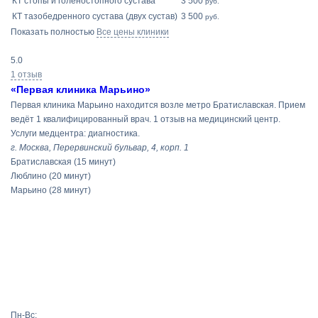
КТ стопы и голеностопного сустава
3 500
руб.
КТ тазобедренного сустава (двух сустав)
3 500
руб.
Показать полностью
Все цены клиники
5.0
1 отзыв
«Первая клиника Марьино»
Первая клиника Марьино находится возле метро Братиславская. Прием
ведёт 1 квалифицированный врач. 1 отзыв на медицинский центр.
Услуги медцентра: диагностика.
г. Москва, Перервинский бульвар, 4, корп. 1
Братиславская
(15 минут)
Люблино
(20 минут)
Марьино
(28 минут)
Пн-Вс: