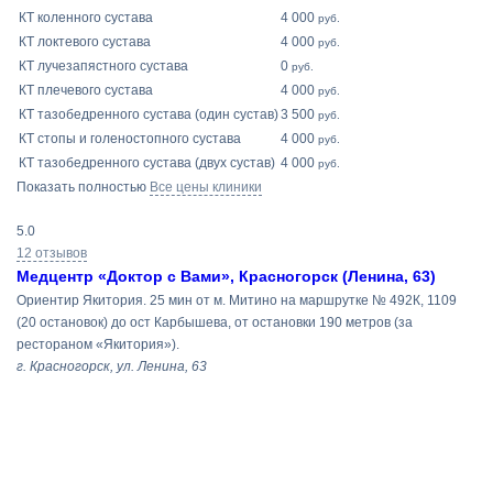
КТ коленного сустава
4 000
руб.
КТ локтевого сустава
4 000
руб.
КТ лучезапястного сустава
0
руб.
КТ плечевого сустава
4 000
руб.
КТ тазобедренного сустава (один сустав)
3 500
руб.
КТ стопы и голеностопного сустава
4 000
руб.
КТ тазобедренного сустава (двух сустав)
4 000
руб.
Показать полностью
Все цены клиники
5.0
12 отзывов
Медцентр «Доктор с Вами», Красногорск (Ленина, 63)
Ориентир Якитория. 25 мин от м. Митино на маршрутке № 492К, 1109
(20 остановок) до ост Карбышева, от остановки 190 метров (за
рестораном «Якитория»).
г. Красногорск, ул. Ленина, 63