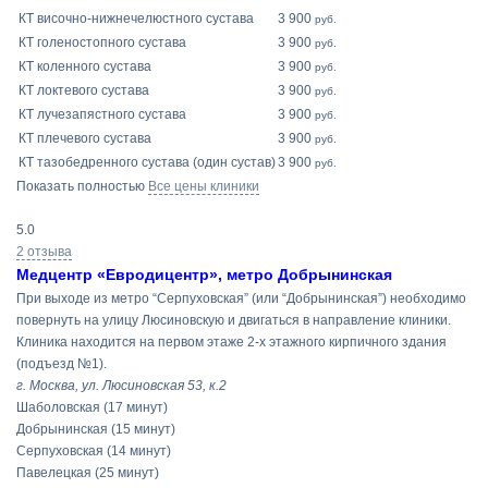
КТ височно-нижнечелюстного сустава
3 900
руб.
КТ голеностопного сустава
3 900
руб.
КТ коленного сустава
3 900
руб.
КТ локтевого сустава
3 900
руб.
КТ лучезапястного сустава
3 900
руб.
КТ плечевого сустава
3 900
руб.
КТ тазобедренного сустава (один сустав)
3 900
руб.
Показать полностью
Все цены клиники
5.0
2 отзыва
Медцентр «Евродицентр», метро Добрынинская
При выходе из метро “Серпуховская” (или “Добрынинская”) необходимо
повернуть на улицу Люсиновскую и двигаться в направление клиники.
Клиника находится на первом этаже 2-х этажного кирпичного здания
(подъезд №1).
г. Москва, ул. Люсиновская 53, к.2
Шаболовская
(17 минут)
Добрынинская
(15 минут)
Серпуховская
(14 минут)
Павелецкая
(25 минут)