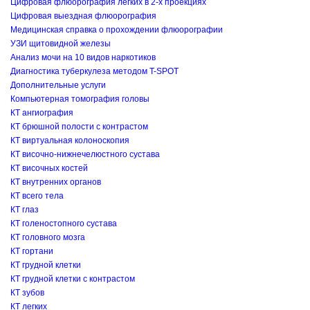
Цифровая флюорография легких в 2-х проекциях
Цифровая выездная флюорография
Медицинская справка о прохождении флюорографии
УЗИ щитовидной железы
Анализ мочи на 10 видов наркотиков
Диагностика туберкулеза методом T-SPOT
Дополнительные услуги
Компьютерная томография головы
КТ ангиография
КТ брюшной полости с контрастом
КТ виртуальная колоноскопия
КТ височно-нижнечелюстного сустава
КТ височных костей
КТ внутренних органов
КТ всего тела
КТ глаз
КТ голеностопного сустава
КТ головного мозга
КТ гортани
КТ грудной клетки
КТ грудной клетки с контрастом
КТ зубов
КТ легких