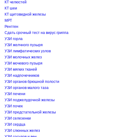
КТ челюстей
КТ шеи
КТ щитовидной железы
МРТ
Рентген
Сдать срочный тест на вирус гриппа
УЗИ горла
УЗИ желчного пузыря
УЗИ лимфатических узлов
УЗИ молочных желез
УЗИ мочевого пузыря
УЗИ мягких тканей
УЗИ надпочечников
УЗИ органов брюшной полости
УЗИ органов малого таза
УЗИ печени
УЗИ поджелудочной железы
УЗИ почек
УЗИ предстательной железы
УЗИ селезенки
УЗИ сердца
УЗИ слюнных желез
УЗИ сосудов и вен