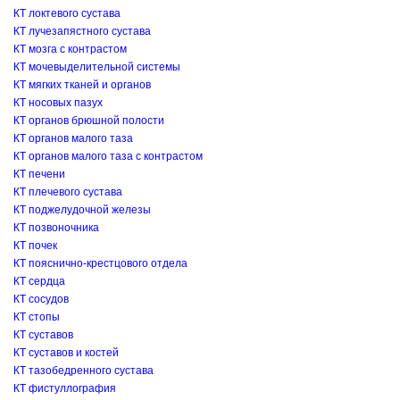
КТ локтевого сустава
КТ лучезапястного сустава
КТ мозга с контрастом
КТ мочевыделительной системы
КТ мягких тканей и органов
КТ носовых пазух
КТ органов брюшной полости
КТ органов малого таза
КТ органов малого таза с контрастом
КТ печени
КТ плечевого сустава
КТ поджелудочной железы
КТ позвоночника
КТ почек
КТ пояснично-крестцового отдела
КТ сердца
КТ сосудов
КТ стопы
КТ суставов
КТ суставов и костей
КТ тазобедренного сустава
КТ фистуллография