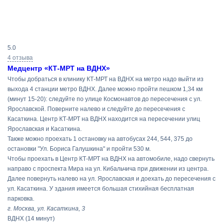
Результаты
5.0
поиска
4 отзыва
Медцентр «КТ-МРТ на ВДНХ»
Чтобы добраться в клинику КТ-МРТ на ВДНХ на метро надо выйти из
выхода 4 станции метро ВДНХ. Далее можно пройти пешком 1,34 км
(минут 15-20): следуйте по улице Космонавтов до пересечения с ул.
Ярославской. Поверните налево и следуйте до пересечения с
Касаткина. Центр КТ-МРТ на ВДНХ находится на пересечении улиц
Ярославская и Касаткина.
Также можно проехать 1 остановку на автобусах 244, 544, 375 до
остановки "Ул. Бориса Галушкина" и пройти 530 м.
Чтобы проехать в Центр КТ-МРТ на ВДНХ на автомобиле, надо свернуть
направо с проспекта Мира на ул. Кибальчича при движении из центра.
Далее повернуть налево на ул. Ярославская и доехать до пересечения с
ул. Касаткина. У здания имеется большая стихийная бесплатная
парковка.
г. Москва, ул. Касаткина, 3
ВДНХ
(14 минут)