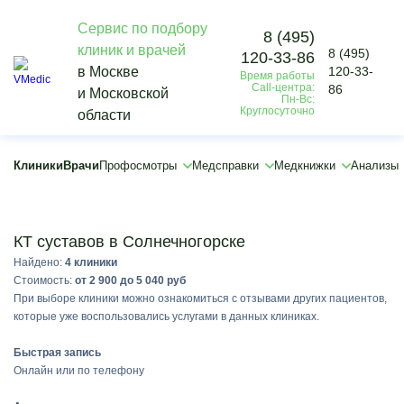
Сервис по подбору
8 (495)
клиник и врачей
8 (495)
120-33-86
×
в Москве
120-33-
Время работы
×
Call-центра:
86
и Московской
Пн-Вс:
Круглосуточно
области
Клиники
Врачи
Профосмотры
Медсправки
Медкнижки
Анализы
Подобрать
КТ суставов в Солнечногорске
Найдено:
4 клиники
Стоимость:
от 2 900 до 5 040 руб
При выборе клиники можно ознакомиться с отзывами других пациентов,
которые уже воспользовались услугами в данных клиниках.
Быстрая запись
Онлайн или по телефону