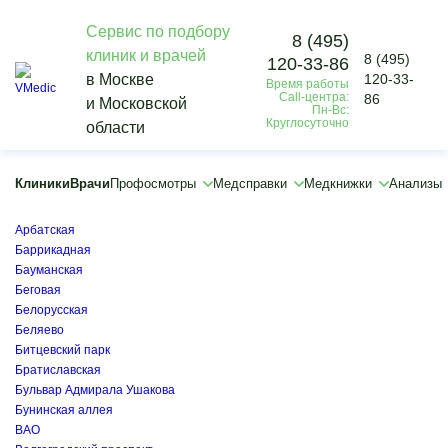
Сервис по подбору
8 (495)
клиник и врачей
8 (495)
120-33-86
Vmedic
в Москве
120-33-
Время работы
Диагностика
Call-центра:
86
и Московской
Флюорография
Пн-Вс:
Круглосуточно
области
Медицинская справка о прохождении флюорографии
Первомайская
×
Клиники
Врачи
Профосмотры
Медсправки
Медкнижки
Анализы
×
Академическая
Арбатская
Баррикадная
Бауманская
Беговая
Белорусская
Беляево
Битцевский парк
Братиславская
Бульвар Адмирала Ушакова
Бунинская аллея
ВАО