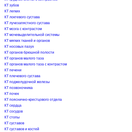
КТ зубов
КТ легких
КТ локтевого сустава
КТ лучезапястного сустава
КТ мозга с контрастом
КТ мочевыделительной системы
КТ мягких тканей и органов
КТ носовых пазух
КТ органов брюшной полости
КТ органов малого таза
КТ органов малого таза с контрастом
КТ печени
КТ плечевого сустава
КТ поджелудочной железы
КТ позвоночника
КТ почек
КТ пояснично-крестцового отдела
КТ сердца
КТ сосудов
КТ стопы
КТ суставов
КТ суставов и костей