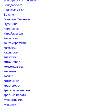
Волгоградский проспект
Володарского
Волоколамская
Выхино
Генерала Тюленева
Жулебино
Измайлово
Измайловская
Калужская
Кантемировская
Каховская
Каширская
Киевская
Китай-город
Комсомольская
Коньково
Косино
Котельники
Красногорск
Краснопресненская
Красные Ворота
Кузнецкий мост
Кузьминки