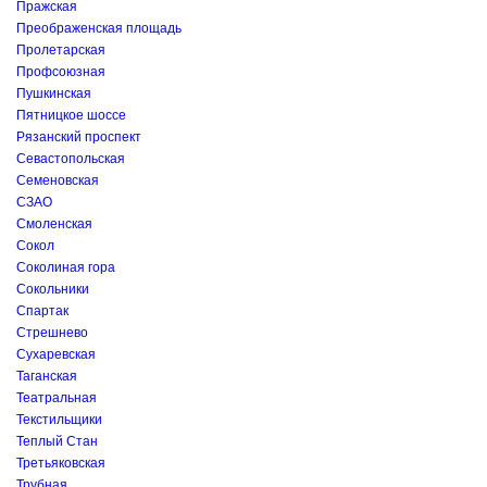
Пражская
Преображенская площадь
Пролетарская
Профсоюзная
Пушкинская
Пятницкое шоссе
Рязанский проспект
Севастопольская
Семеновская
СЗАО
Смоленская
Сокол
Соколиная гора
Сокольники
Спартак
Стрешнево
Сухаревская
Таганская
Театральная
Текстильщики
Теплый Стан
Третьяковская
Трубная