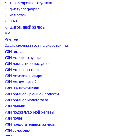
КТ тазобедренного сустава
КТ фистуллография
КТ челюстей
КТ шеи
КТ щитовидной железы
МРТ
Рентген
Сдать срочный тест на вирус гриппа
УЗИ горла
УЗИ желчного пузыря
УЗИ лимфатических узлов
УЗИ молочных желез
УЗИ мочевого пузыря
УЗИ мягких тканей
УЗИ надпочечников
УЗИ органов брюшной полости
УЗИ органов малого таза
УЗИ печени
УЗИ поджелудочной железы
УЗИ почек
УЗИ предстательной железы
УЗИ селезенки