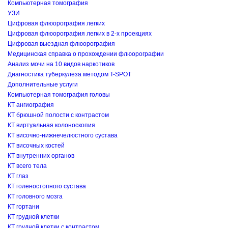
Компьютерная томография
УЗИ
Цифровая флюорография легких
Цифровая флюорография легких в 2-х проекциях
Цифровая выездная флюорография
Медицинская справка о прохождении флюорографии
Анализ мочи на 10 видов наркотиков
Диагностика туберкулеза методом T-SPOT
Дополнительные услуги
Компьютерная томография головы
КТ ангиография
КТ брюшной полости с контрастом
КТ виртуальная колоноскопия
КТ височно-нижнечелюстного сустава
КТ височных костей
КТ внутренних органов
КТ всего тела
КТ глаз
КТ голеностопного сустава
КТ головного мозга
КТ гортани
КТ грудной клетки
КТ грудной клетки с контрастом