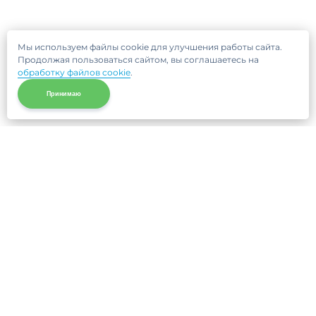
Мы используем файлы cookie для улучшения работы сайта.
Продолжая пользоваться сайтом, вы соглашаетесь на
обработку файлов cookie
.
Принимаю
Не нашли нужную клинику?
Позвоните нам, мы подберем для Вас клинику и
запишем на прием!
8 (495) 120-33-86