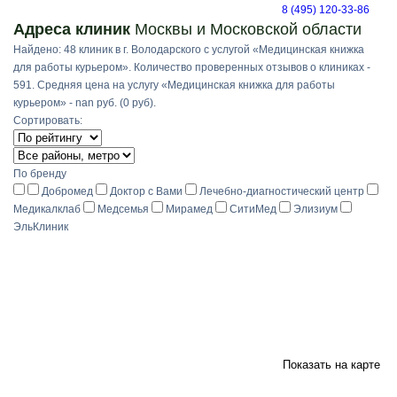
8 (495) 120-33-86
Адреса клиник
Москвы и Московской области
Найдено: 48 клиник в г. Володарского с услугой «Медицинская книжка
для работы курьером». Количество проверенных отзывов о клиниках -
591. Средняя цена на услугу «Медицинская книжка для работы
курьером» - nan руб. (0 руб).
Сортировать:
По бренду
Добромед
Доктор с Вами
Лечебно-диагностический центр
Медикалклаб
Медсемья
Мирамед
СитиМед
Элизиум
ЭльКлиник
Показать на карте