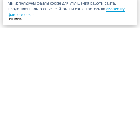
Мы используем файлы cookie для улучшения работы сайта.
Продолжая пользоваться сайтом, вы соглашаетесь на
обработку
файлов cookie
.
Принимаю
Не нашли нужную клинику?
Позвоните нам, мы подберем для Вас клинику и запишем на прием!
8 (495) 120-33-86
Также ищут