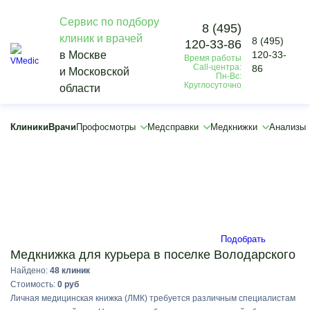
Сервис по подбору
8 (495)
клиник и врачей
8 (495)
120-33-86
Vmedic
в Москве
120-33-
Время работы
Медкнижки
Call-центра:
86
и Московской
Для работы
Пн-Вс:
Круглосуточно
области
Медицинская книжка для работы курьером
Володарского
×
Клиники
Врачи
Профосмотры
Медсправки
Медкнижки
Анализы
×
Подобрать
Медкнижка для курьера в поселке Володарского
Найдено:
48 клиник
Стоимость:
0 руб
Личная медицинская книжка (ЛМК) требуется различным специалистам