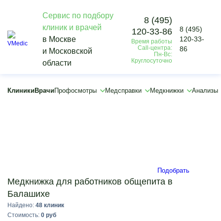
Сервис по подбору
8 (495)
клиник и врачей
8 (495)
120-33-86
Vmedic
в Москве
120-33-
Время работы
Медкнижки
Call-центра:
86
и Московской
Для работы
Пн-Вс:
Круглосуточно
области
Медицинская книжка для работников общепита
Балашиха
×
Клиники
Врачи
Профосмотры
Медсправки
Медкнижки
Анализы
×
Подобрать
Медкнижка для работников общепита в
Балашихе
Найдено:
48 клиник
Стоимость:
0 руб