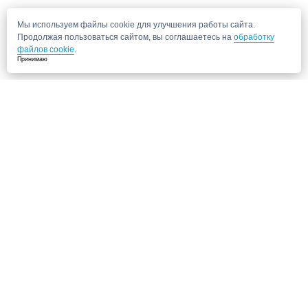
Мы используем файлы cookie для улучшения работы сайта.
Продолжая пользоваться сайтом, вы соглашаетесь на
обработку
файлов cookie
.
Принимаю
Не нашли нужную клинику?
Позвоните нам, мы подберем для Вас клинику и запишем на прием!
8 (495) 120-33-86