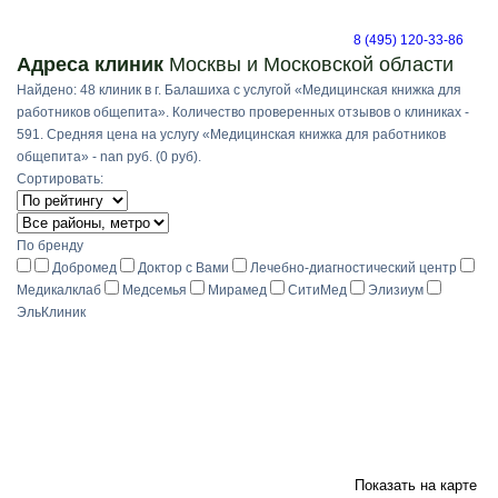
8 (495) 120-33-86
Адреса клиник
Москвы и Московской области
Найдено: 48 клиник в г. Балашиха с услугой «Медицинская книжка для
работников общепита». Количество проверенных отзывов о клиниках -
591. Средняя цена на услугу «Медицинская книжка для работников
общепита» - nan руб. (0 руб).
Сортировать:
По бренду
Добромед
Доктор с Вами
Лечебно-диагностический центр
Медикалклаб
Медсемья
Мирамед
СитиМед
Элизиум
ЭльКлиник
Показать на карте