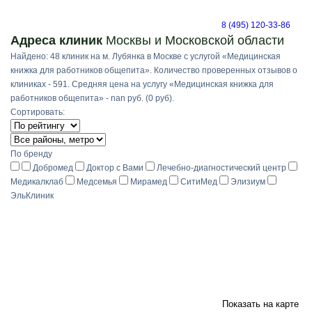
8 (495) 120-33-86
Адреса клиник
Москвы и Московской области
Найдено: 48 клиник на м. Лубянка в Москве с услугой «Медицинская
книжка для работников общепита». Количество проверенных отзывов о
клиниках - 591. Средняя цена на услугу «Медицинская книжка для
работников общепита» - nan руб. (0 руб).
Сортировать:
По бренду
Добромед
Доктор с Вами
Лечебно-диагностический центр
Медикалклаб
Медсемья
Мирамед
СитиМед
Элизиум
ЭльКлиник
Показать на карте