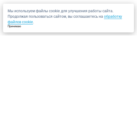
Мы используем файлы cookie для улучшения работы сайта.
Продолжая пользоваться сайтом, вы соглашаетесь на
обработку
файлов cookie
.
Принимаю
Не нашли нужную клинику?
Позвоните нам, мы подберем для Вас клинику и запишем на прием!
8 (495) 120-33-86