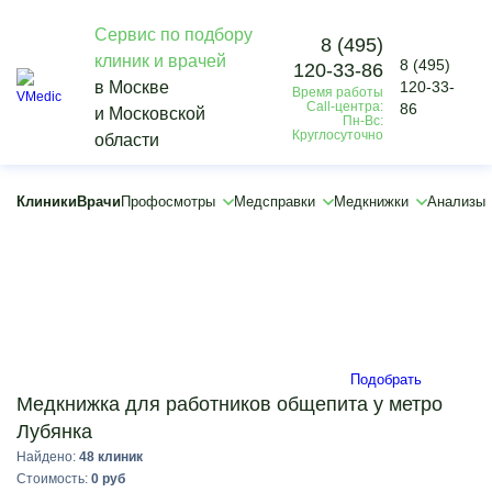
Сервис по подбору
8 (495)
клиник и врачей
8 (495)
120-33-86
Vmedic
в Москве
120-33-
Время работы
Медкнижки
Call-центра:
86
и Московской
Для работы
Пн-Вс:
Круглосуточно
области
Медицинская книжка для работников общепита
Лубянка
×
Клиники
Врачи
Профосмотры
Медсправки
Медкнижки
Анализы
×
Подобрать
Медкнижка для работников общепита у метро
Лубянка
Найдено:
48 клиник
Стоимость:
0 руб