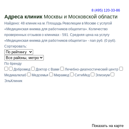
8 (495) 120-33-86
Адреса клиник
Москвы и Московской области
Найдено: 48 клиник на м. Площадь Революции в Москве с услугой
«Медицинская книжка для работников общепита». Количество
проверенных отзывов о клиниках - 591. Средняя цена на услугу
«Медицинская книжка для работников общепита» - nan руб. (0 руб).
Сортировать:
По бренду
Добромед
Доктор с Вами
Лечебно-диагностический центр
Медикалклаб
Медсемья
Мирамед
СитиМед
Элизиум
ЭльКлиник
Показать на карте