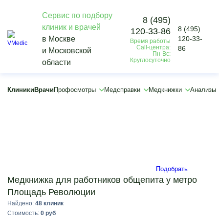
Сервис по подбору
8 (495)
клиник и врачей
8 (495)
120-33-86
Vmedic
в Москве
120-33-
Время работы
Медкнижки
Call-центра:
86
и Московской
Для работы
Пн-Вс:
Круглосуточно
области
Медицинская книжка для работников общепита
Площадь Революции
×
Клиники
Врачи
Профосмотры
Медсправки
Медкнижки
Анализы
×
Подобрать
Медкнижка для работников общепита у метро
Площадь Революции
Найдено:
48 клиник
Стоимость:
0 руб