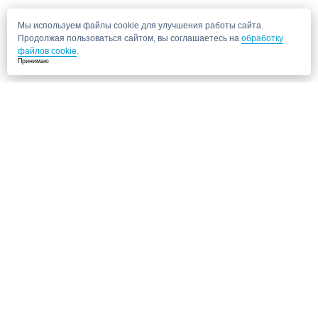
Мы используем файлы cookie для улучшения работы сайта.
Продолжая пользоваться сайтом, вы соглашаетесь на
обработку
файлов cookie
.
Принимаю
Не нашли нужную клинику?
Позвоните нам, мы подберем для Вас клинику и запишем на прием!
8 (495) 120-33-86