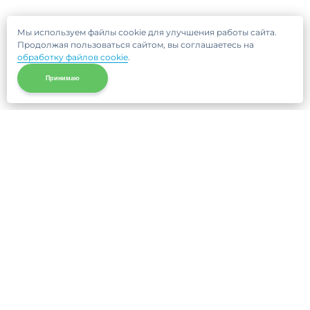
Мы используем файлы cookie для улучшения работы сайта.
Продолжая пользоваться сайтом, вы соглашаетесь на
обработку файлов cookie
.
Принимаю
Не нашли нужную клинику?
Позвоните нам, мы подберем для Вас клинику и
запишем на прием!
8 (495) 120-33-86