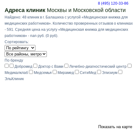
8 (495) 120-33-86
Адреса клиник
Москвы и Московской области
Найдено: 48 клиник в г. Балашиха с услугой «Медицинская книжка для
медицинских работников». Количество проверенных отзывов о клиниках
- 591. Средняя цена на услугу «Медицинская книжка для медицинских
работников» - nan руб. (0 руб).
Сортировать:
По бренду
Добромед
Доктор с Вами
Лечебно-диагностический центр
Медикалклаб
Медсемья
Мирамед
СитиМед
Элизиум
ЭльКлиник
Показать на карте