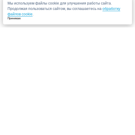
Мы используем файлы cookie для улучшения работы сайта.
Продолжая пользоваться сайтом, вы соглашаетесь на
обработку
файлов cookie
.
Принимаю
Не нашли нужную клинику?
Позвоните нам, мы подберем для Вас клинику и запишем на прием!
8 (495) 120-33-86
Также ищут