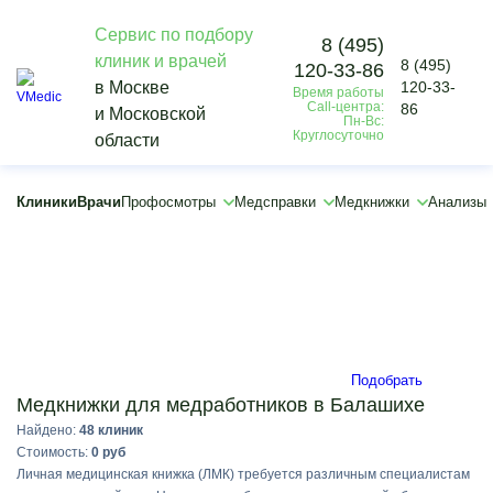
Сервис по подбору
8 (495)
клиник и врачей
8 (495)
120-33-86
Vmedic
в Москве
120-33-
Время работы
Медкнижки
Call-центра:
86
и Московской
Для работы
Пн-Вс:
Круглосуточно
области
Медицинская книжка для медицинских работников
Балашиха
×
Клиники
Врачи
Профосмотры
Медсправки
Медкнижки
Анализы
×
Подобрать
Медкнижки для медработников в Балашихе
Найдено:
48 клиник
Стоимость:
0 руб
Личная медицинская книжка (ЛМК) требуется различным специалистам