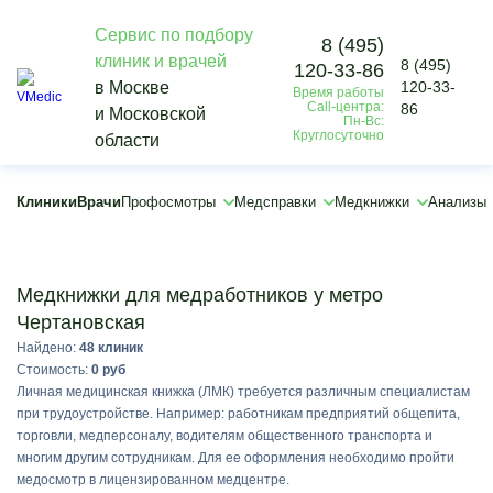
Сервис по подбору
8 (495)
клиник и врачей
8 (495)
120-33-86
×
в Москве
120-33-
Время работы
×
Call-центра:
86
и Московской
Пн-Вс:
Круглосуточно
области
Клиники
Врачи
Профосмотры
Медсправки
Медкнижки
Анализы
Подобрать
Медкнижки для медработников у метро
Чертановская
Найдено:
48 клиник
Стоимость:
0 руб
Личная медицинская книжка (ЛМК) требуется различным специалистам
при трудоустройстве. Например: работникам предприятий общепита,
торговли, медперсоналу, водителям общественного транспорта и
многим другим сотрудникам. Для ее оформления необходимо пройти
медосмотр в лицензированном медцентре.