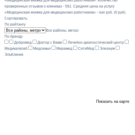
«Медицинская книжка для медицинских работников». Количество
проверенных отзывов о клиниках - 591. Средняя цена на услугу
«Медицинская книжка для медицинских работников» - nan руб. (0 руб).
Сортировать:
По рейтингу
Все районы, метро
По бренду
Добромед
Доктор с Вами
Лечебно-диагностический центр
Медикалклаб
Медсемья
Мирамед
СитиМед
Элизиум
ЭльКлиник
Показать на карте