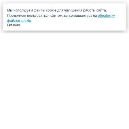
Мы используем файлы cookie для улучшения работы сайта.
Продолжая пользоваться сайтом, вы соглашаетесь на
обработку
файлов cookie
.
Принимаю
Не нашли нужную клинику?
Позвоните нам, мы подберем для Вас клинику и запишем на прием!
8 (495) 120-33-86