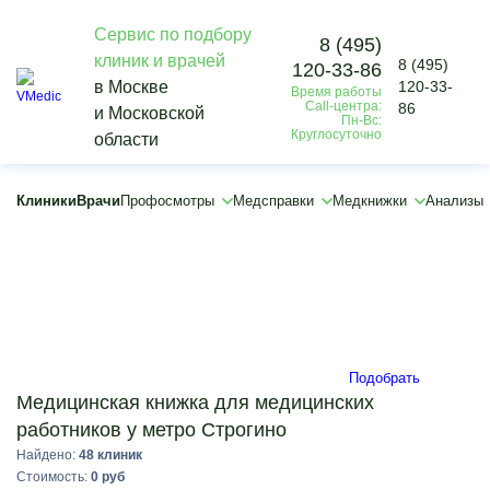
Сервис по подбору
8 (495)
клиник и врачей
8 (495)
120-33-86
Vmedic
в Москве
120-33-
Время работы
Медкнижки
Call-центра:
86
и Московской
Для работы
Пн-Вс:
Круглосуточно
области
Медицинская книжка для медицинских работников
Строгино
×
Клиники
Врачи
Профосмотры
Медсправки
Медкнижки
Анализы
×
Подобрать
Медицинская книжка для медицинских
работников у метро Строгино
Найдено:
48 клиник
Стоимость:
0 руб