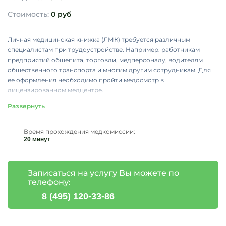
Стоимость:
0 руб
Личная медицинская книжка (ЛМК) требуется различным
специалистам при трудоустройстве. Например: работникам
предприятий общепита, торговли, медперсоналу, водителям
общественного транспорта и многим другим сотрудникам. Для
ее оформления необходимо пройти медосмотр в
лицензированном медцентре.
В каталоге «VMEDIC» представлены клиники Москвы, в которых
Развернуть
вы сможете пройти медосмотр, а затем оформить электронную
медкнижку. Предварительная запись проводится в режиме
Время прохождения медкомиссии:
онлайн. Выберите подходящий медцентр по стоимости услуг или
20 минут
отзывам пациентов, а затем оставьте заявку на сайте. Оператор
клиники перезвонит и поможет записаться на удобное время, а
также выбрать необходимый тип медосмотра и уточнить цену.
Записаться на услугу Вы можете по
телефону:
8 (495) 120-33-86