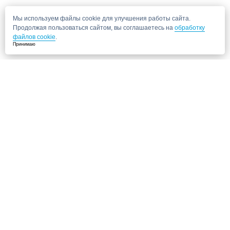
Мы используем файлы cookie для улучшения работы сайта.
Продолжая пользоваться сайтом, вы соглашаетесь на
обработку
файлов cookie
.
Принимаю
Не нашли нужную клинику?
Позвоните нам, мы подберем для Вас клинику и запишем на прием!
8 (495) 120-33-86