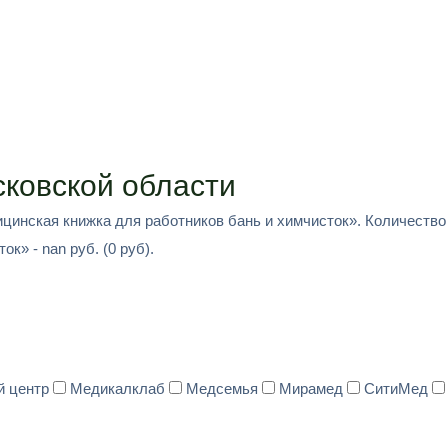
ковской области
ицинская книжка для работников бань и химчисток». Количество
к» - nan руб. (0 руб).
й центр
Медикалклаб
Медсемья
Мирамед
СитиМед