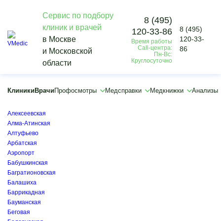
Сервис по подбору
8 (495)
клиник и врачей
8 (495)
120-33-86
Vmedic
в Москве
120-33-
Время работы
Медицинские справки
Call-центра:
86
и Московской
Медсправки для отдыха
Пн-Вс:
Круглосуточно
области
Медицинская справка для выезжающих за границу (форма 082/у)
Тургеневская
×
Клиники
Врачи
Профосмотры
Медсправки
Медкнижки
Анализы
×
Автозаводская
Алексеевская
Алма-Атинская
Алтуфьево
Арбатская
Аэропорт
Бабушкинская
Багратионовская
Балашиха
Баррикадная
Бауманская
Беговая