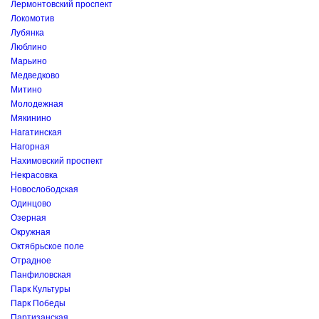
Лермонтовский проспект
Локомотив
Лубянка
Люблино
Марьино
Медведково
Митино
Молодежная
Мякинино
Нагатинская
Нагорная
Нахимовский проспект
Некрасовка
Новослободская
Одинцово
Озерная
Окружная
Октябрьское поле
Отрадное
Панфиловская
Парк Культуры
Парк Победы
Партизанская