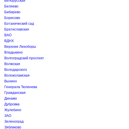
Белорусская
Беляево
Бибирево
Борисово
Ботанический сад
Братиславская
ВАО
ВДНХ
Верхние Лихоборы
Владыкино
Волгоградский проспект
Волжская
Володарского
Волоколамская
Выхино
Генерала Тюленева
Гражданская
Динамо
Дубровка
Жулебино
ЗАО
Зеленоград
Зябликово