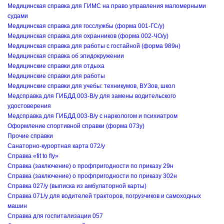
Медицинская справка для ГИМС на право управления маломерными
судами
Медицинская справка для госслужбы (форма 001-ГС/у)
Медицинская справка для охранников (форма 002-ЧО/у)
Медицинская справка для работы с гостайной (форма 989н)
Медицинская справка об эпидокружении
Медицинские справки для отдыха
Медицинские справки для работы
Медицинские справки для учебы: техникумов, ВУЗов, школ
Медсправка для ГИБДД 003-В/у для замены водительского
удостоверения
Медсправка для ГИБДД 003-В/у с наркологом и психиатром
Оформление спортивной справки (форма 073у)
Прочие справки
Санаторно-курортная карта 072/у
Справка «fit to fly»
Справка (заключение) о профпригодности по приказу 29н
Справка (заключение) о профпригодности по приказу 302н
Справка 027/у (выписка из амбулаторной карты)
Справка 071/у для водителей тракторов, погрузчиков и самоходных
машин
Справка для госпитализации 057