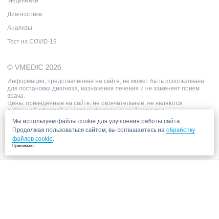
Медкнижки
Диагностика
Анализы
Тест на COVID-19
© VMEDIC 2026
Информация, представленная на сайте, не может быть использована
для постановки диагноза, назначения лечения и не заменяет прием
врача.
Цены, приведённые на сайте, не окончательные, не являются
публичной офертой и носят информационный характер.
Мы используем файлы cookie для улучшения работы сайта.
Продолжая пользоваться сайтом, вы соглашаетесь на
обработку
файлов cookie
.
Принимаю
Запись в клинику
Медицинский центр "СитиМед" у м. Беломорская
г. Москва, ул. Беломорская, 26