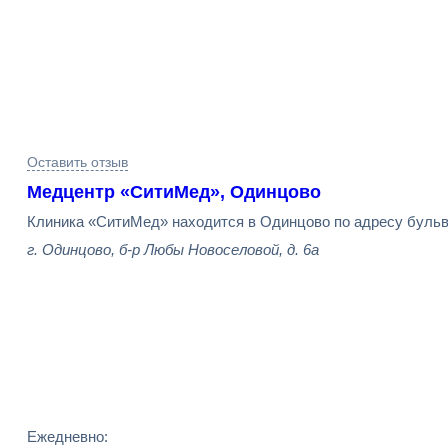
Результаты
Оставить отзыв
поиска
Медцентр «СитиМед», Одинцово
Клиника «СитиМед» находится в Одинцово по адресу бульв
г. Одинцово, б-р Любы Новоселовой, д. 6а
Ежедневно: