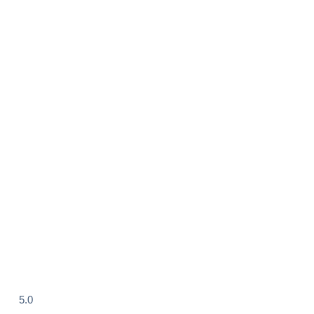
Результаты
5.0
поиска