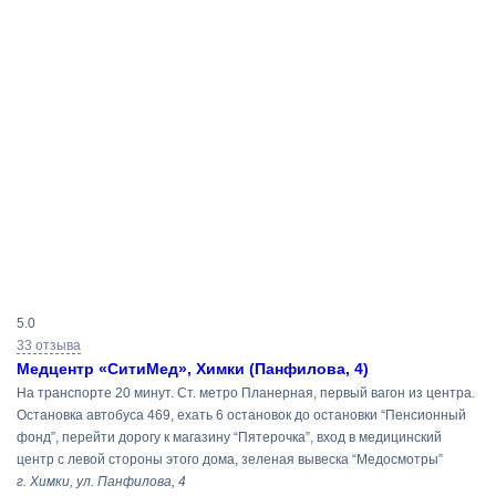
Результаты
5.0
поиска
33 отзыва
Медцентр «СитиМед», Химки (Панфилова, 4)
На транспорте 20 минут. Ст. метро Планерная, первый вагон из центра.
Остановка автобуса 469, ехать 6 остановок до остановки “Пенсионный
фонд”, перейти дорогу к магазину “Пятерочка”, вход в медицинский
центр с левой стороны этого дома, зеленая вывеска “Медосмотры”
г. Химки, ул. Панфилова, 4