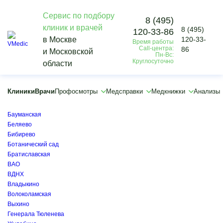
Сервис по подбору
8 (495)
клиник и врачей
8 (495)
120-33-86
Vmedic
в Москве
120-33-
Время работы
Медицинские справки
Call-центра:
86
и Московской
Медицинская справка для охранников (форма 002-ЧО/у)
Пн-Вс:
Круглосуточно
области
Химки
×
×
Клиники
Врачи
Профосмотры
Медсправки
Медкнижки
Анализы
Алексеевская
Бабушкинская
Бауманская
Беляево
Бибирево
Ботанический сад
Братиславская
ВАО
ВДНХ
Владыкино
Волоколамская
Выхино
Генерала Тюленева