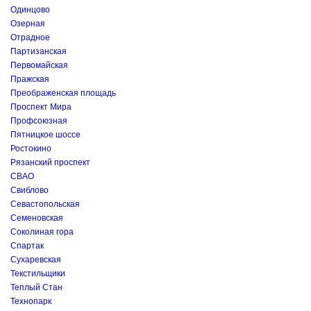
Одинцово
Озерная
Отрадное
Партизанская
Первомайская
Пражская
Преображенская площадь
Проспект Мира
Профсоюзная
Пятницкое шоссе
Ростокино
Рязанский проспект
СВАО
Свиблово
Севастопольская
Семеновская
Соколиная гора
Спартак
Сухаревская
Текстильщики
Теплый Стан
Технопарк