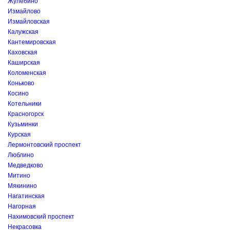
Жулебино
Измайлово
Измайловская
Калужская
Кантемировская
Каховская
Каширская
Коломенская
Коньково
Косино
Котельники
Красногорск
Кузьминки
Курская
Лермонтовский проспект
Люблино
Медведково
Митино
Мякинино
Нагатинская
Нагорная
Нахимовский проспект
Некрасовка