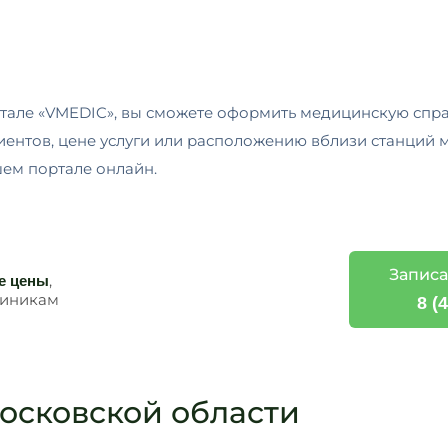
тале «VMEDIC», вы сможете оформить медицинскую спра
иентов, цене услуги или расположению вблизи станций м
ем портале онлайн.
Записа
,
е цены
линикам
8 (
осковской области