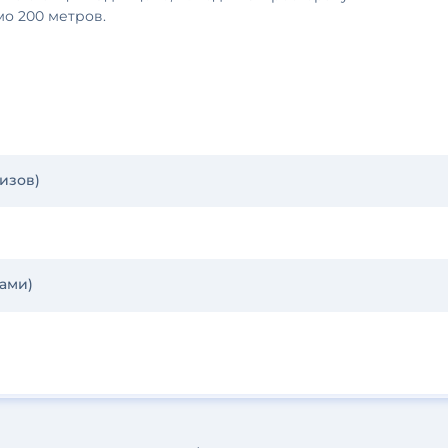
мо 200 метров.
изов)
зами)