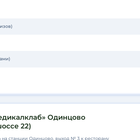
изов)
зами)
едикалклаб» Одинцово
оссе 22)
 на станции Одинцово, выход № 3 к ресторану