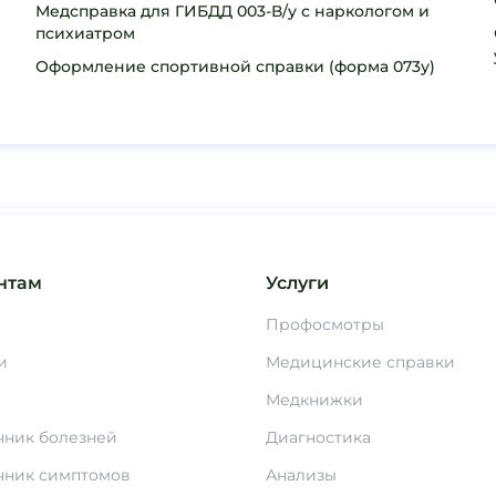
Медсправка для ГИБДД 003-В/у с наркологом и
психиатром
Оформление спортивной справки (форма 073у)
нтам
Услуги
Профосмотры
и
Медицинские справки
Медкнижки
чник болезней
Диагностика
чник симптомов
Анализы