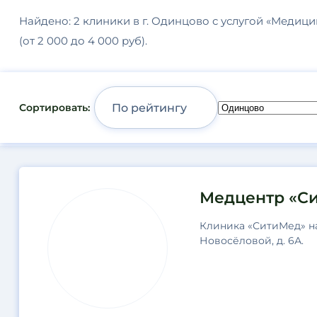
Найдено: 2 клиники в г. Одинцово с услугой «Медицин
(от 2 000 до 4 000 руб).
Сортировать:
Результаты
Медцентр «С
поиска
Клиника «СитиМед» н
Новосёловой, д. 6А.