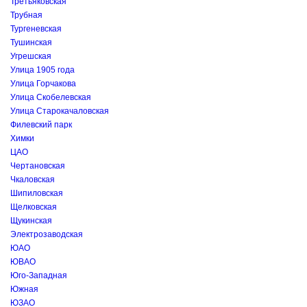
Третьяковская
Трубная
Тургеневская
Тушинская
Угрешская
Улица 1905 года
Улица Горчакова
Улица Скобелевская
Улица Старокачаловская
Филевский парк
Химки
ЦАО
Чертановская
Чкаловская
Шипиловская
Щелковская
Щукинская
Электрозаводская
ЮАО
ЮВАО
Юго-Западная
Южная
ЮЗАО