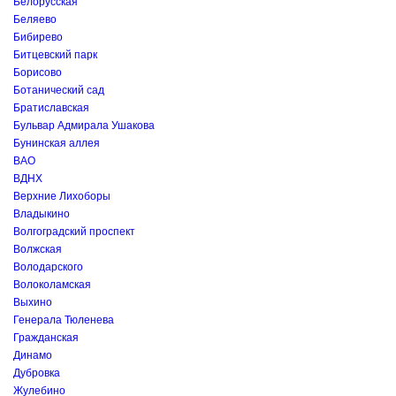
Белорусская
Беляево
Бибирево
Битцевский парк
Борисово
Ботанический сад
Братиславская
Бульвар Адмирала Ушакова
Бунинская аллея
ВАО
ВДНХ
Верхние Лихоборы
Владыкино
Волгоградский проспект
Волжская
Володарского
Волоколамская
Выхино
Генерала Тюленева
Гражданская
Динамо
Дубровка
Жулебино