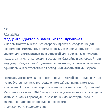
Результаты
5.0
поиска
17 отзывов
Медцентр «Доктор с Вами», метро Щукинская
У нас вы можете быстро, без очередей пройти обследование для
оформления медицинских документов. Мы выдаем медкнижки, а также
справки для самых разных потребностей: для работы, для получения
прав, вида на жительство, для посещения бассейна и др. Каждый наш
медцентр обладает необходимыми лицензиями, справки оформляем
официально, в соответствии с последними указаниями Минздрава.
Приехать можно в удобное для вас время, в любой день недели. У нас
не требуется прописка в определенном районе, принимаем всех
желающих. Большинство справок можно получить в день обращения!
Медкомиссия займет 10-20 минут. Все специалисты находятся в одной
клинике, анализы проводим на базе нашей лаборатории. Можно
записаться заранее на определенное время.
г. Москва, ул. Авиационная, 66