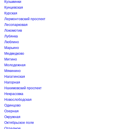
Кузьминки
Кунцевская
Курская
Лермонтовский проспект
Лесопарковая
Локомотив
Лубянка
Люблино
Марьино
Медведково
Митино
Молодежная
Мякинино
Нагатинская
Нагорная
Нахимовский проспект
Некрасовка
Новослободская
Одинцово
Озерная
Окружная
Октябрьское поле
Отрадное