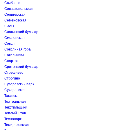
Свиблово
Севастопольская
Селигерская
Семеновская
СЗАО
Славянский бульвар
Смоленская
Сокол
Соколиная гора
Сокольники
Спартак
Сретенский бульвар
Стрешнево
Строгино
Суворовский парк
Сухаревская
Таганская
Театральная
Текстильщики
Теплый Стан
Технопарк
Тимирязевская