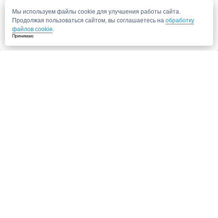
публичной офертой и носят информационный характер.
Мы используем файлы cookie для улучшения работы сайта.
Продолжая пользоваться сайтом, вы соглашаетесь на
обработку
файлов cookie
.
Принимаю
Запись в клинику
Медицинский центр "СитиМед" у м. Беломорская
г. Москва, ул. Беломорская, 26
Ваши данные
Записаться
Даю согласие на
обработку персональных данных.
Запись через сайт является предварительной.
Для отправки заявки
достаточно указать номер телефона. Наш сотрудник свяжется с Вами для
подтверждения записи
Запись к врачу
Ваши данные