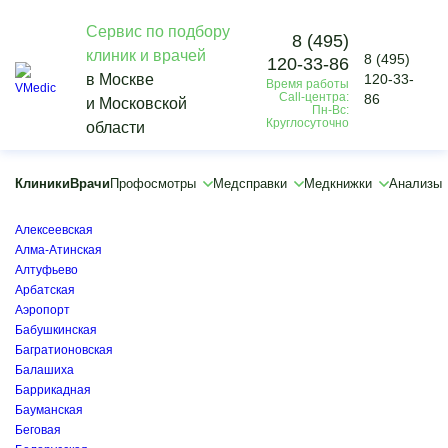
Сервис по подбору
8 (495)
клиник и врачей
8 (495)
120-33-86
Vmedic
в Москве
120-33-
Время работы
Медицинские справки
Call-центра:
86
и Московской
Медсправки для учебы
Пн-Вс:
Круглосуточно
области
Медицинская справка 086/у для учебы
Тушинская
×
Клиники
Врачи
Профосмотры
Медсправки
Медкнижки
Анализы
×
Автозаводская
Алексеевская
Алма-Атинская
Алтуфьево
Арбатская
Аэропорт
Бабушкинская
Багратионовская
Балашиха
Баррикадная
Бауманская
Беговая