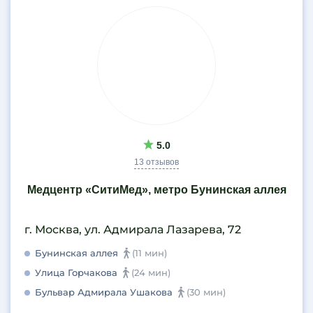
Текстильщики
Теплый Стан
Технопарк
Тимирязевская
Третьяковская
Трубная
Тургеневская
Тушинская
5.0
Угрешская
13 отзывов
Улица 1905 года
Медцентр «СитиМед», метро Бунинская аллея
Улица Горчакова
Улица Скобелевская
г. Москва, ул. Адмирала Лазарева, 72
Улица Старокачаловская
Университет
Бунинская аллея
(11 мин)
Филевский парк
Улица Горчакова
(24 мин)
Химки
Бульвар Адмирала Ушакова
(30 мин)
ЦАО