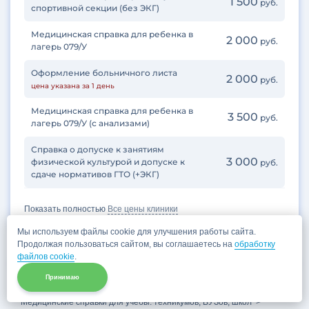
1 500
руб.
спортивной секции (без ЭКГ)
Медицинская справка для ребенка в
2 000
руб.
лагерь 079/У
Оформление больничного листа
2 000
руб.
цена указана за 1 день
Медицинская справка для ребенка в
3 500
руб.
лагерь 079/У (с анализами)
Справка о допуске к занятиям
3 000
физической культурой и допуске к
руб.
сдаче нормативов ГТО (+ЭКГ)
Показать полностью
Все цены клиники
Мы используем файлы cookie для улучшения работы сайта.
Продолжая пользоваться сайтом, вы соглашаетесь на
обработку
файлов cookie
.
1
2
3
4
Принимаю
Vmedic
Медицинские справки
Медсправки для учебы
Медицинские справки для учебы: техникумов, ВУЗов, школ