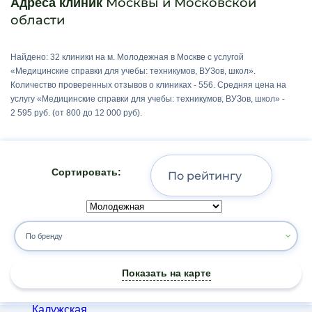
Москвы и Московской
Адреса клиник
Верхние Лихоборы
области
Владыкино
Волгоградский проспект
Волжская
Найдено: 32 клиники на м. Молодежная в Москве с услугой
«Медицинские справки для учебы: техникумов, ВУЗов, школ».
Володарского
Количество проверенных отзывов о клиниках - 556. Средняя цена на
Волоколамская
услугу «Медицинские справки для учебы: техникумов, ВУЗов, школ» -
Выхино
2 595 руб. (от 800 до 12 000 руб).
Генерала Тюленева
Гражданская
Динамо
Сортировать:
Дубровка
Жулебино
ЗАО
Зеленоград
По бренду
Зябликово
Измайлово
Показать на карте
Измайловская
Калужская