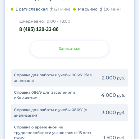
Печатники
Братиславская
(21 мин)
Марьино
(26 мин)
Пионерская
Площадь Революции
Ежедневно:
9:00 - 18:00
Полежаевская
8 (495) 120-33-86
Пражская
Преображенская площадь
Записаться
Пролетарская
Проспект Вернадского
Проспект Мира
Профсоюзная
Справка для работы и учебы 086/У (без
2 000
руб.
анализов)
Пушкинская
Пятницкое шоссе
Справка 086/У для заселения в
4 000
руб.
общежитие
Римская
Ростокино
Справка для работы и учебы 086/У (с
3 000
руб.
Рязанский проспект
анализами)
СВАО
Справка о временной не
Свиблово
трудоспособности учащегося (с 15 лет)
1 500
руб.
095/У
Севастопольская