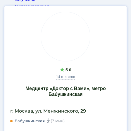
Кантемировская
Результаты
Каховская
поиска
Каширская
Киевская
Китай-город
Кожуховская
Коломенская
Комсомольская
Коньково
5.0
Косино
14 отзывов
Котельники
Медцентр «Доктор с Вами», метро
Красногорск
Бабушкинская
Краснопресненская
Красные Ворота
г. Москва, ул. Менжинского, 29
Крестьянская застава
Крылатское
Бабушкинская
(7 мин)
Кузнецкий мост