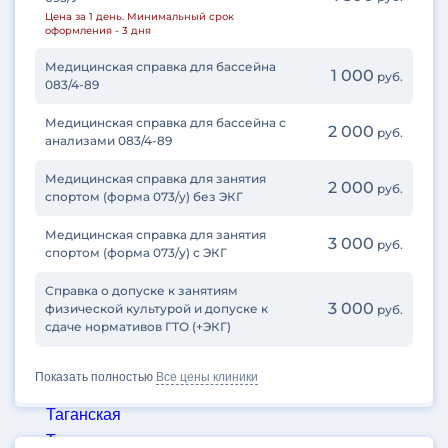
Цена за 1 день. Минимальный срок
Селигерская
оформления - 3 дня
Семеновская
Медицинская справка для бассейна
1 000
СЗАО
руб.
083/4-89
Славянский бульвар
Медицинская справка для бассейна с
Смоленская
2 000
руб.
анализами 083/4-89
Сокол
Медицинская справка для занятия
Соколиная гора
2 000
руб.
спортом (форма 073/у) без ЭКГ
Сокольники
Спартак
Медицинская справка для занятия
3 000
руб.
спортом (форма 073/у) с ЭКГ
Сретенский бульвар
Стахановская
Справка о допуске к занятиям
3 000
физической культурой и допуске к
Стрешнево
руб.
сдаче нормативов ГТО (+ЭКГ)
Строгино
Суворовский парк
Показать полностью
Все цены клиники
Сухаревская
Таганская
Театральная