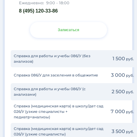
Ежедневно:
9:00 - 18:00
Чертановская
8 (495) 120-33-86
Чкаловская
Шаболовская
Шипиловская
Записаться
Щелковская
Щукинская
Электрозаводская
Справка для работы и учебы 086/У (без
1 500
руб.
ЮАО
анализов)
ЮВАО
3 000
Справка 086/У для заселения в общежитие
Юго-Западная
руб.
Южная
Справка для работы и учебы 086/У (с
ЮЗАО
2 500
руб.
анализами)
Справка (медицинская карта) в школу/дет сад
7 000
026/У (узкие специалисты +
руб.
педиатр+анализы)
Справка (медицинская карта) в школу/дет сад
3 500
руб.
026/У (узкие специалисты)