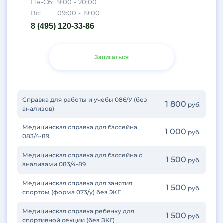
Пн-Сб:
9:00 - 20:00
Кузьминки
Вс:
09:00 - 19:00
Кунцевская
8 (495) 120-33-86
Курская
Ленинский проспект
Записаться
Лермонтовский проспект
Лесопарковая
Локомотив
Лубянка
Справка для работы и учебы 086/У (без
1 800
руб.
анализов)
Люблино
Марьино
Медицинская справка для бассейна
1 000
руб.
083/4-89
Медведково
Митино
Медицинская справка для бассейна с
1 500
руб.
Молодежная
анализами 083/4-89
Мякинино
Медицинская справка для занятия
1 500
руб.
Нагатинская
спортом (форма 073/у) без ЭКГ
Нагорная
Медицинская справка ребенку для
1 500
Нахимовский проспект
руб.
спортивной секции (без ЭКГ)