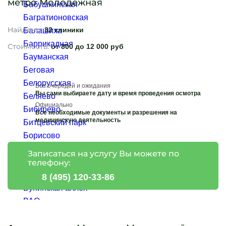
метро Молодежная
Бабушкинская
Багратионовская
Найдено:
32 клиники
Балашиха
Баррикадная
Стоимость:
от 800 до 12 000 руб
Бауманская
Беговая
Белорусская
Без очередей и ожидания
Вы сами выбираете дату и время проведения осмотра
Беляево
Официально
Бибирево
Все необходимые документы и разрешения на
медицинскую деятельность
Битцевский парк
Борисово
Ботанический сад
Записаться на услугу Вы можете по
Братиславская
телефону:
Бульвар Адмирала Ушакова
8 (495) 120-33-86
Бунинская аллея
ВАО
ВДНХ