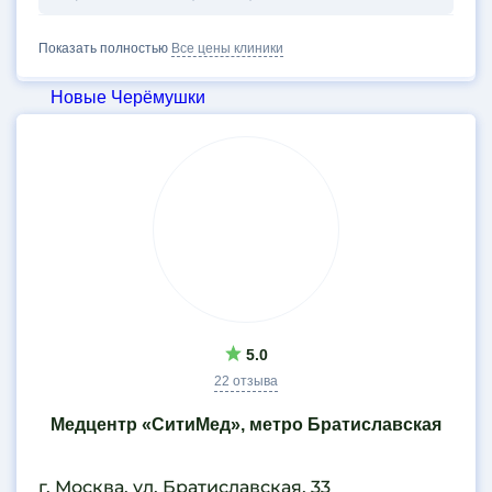
Некрасовка
Новаторская
Показать полностью
Все цены клиники
Новослободская
Новые Черёмушки
Одинцово
Озерная
Окружная
Окская
Октябрьское поле
Отрадное
Панфиловская
Парк Культуры
Парк Победы
5.0
Партизанская
22 отзыва
Первомайская
Медцентр «СитиМед», метро Братиславская
Петровский Парк
Петровско-Разумовская
г. Москва, ул. Братиславская, 33