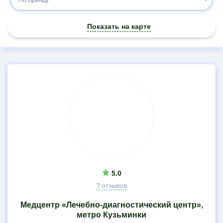
По бренду
Показать на карте
Результаты
поиска
5.0
7 отзывов
Медцентр «Лечебно-диагностический центр»,
метро Кузьминки