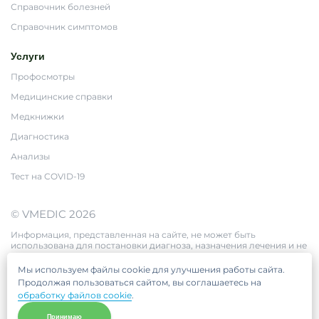
Справочник болезней
Справочник симптомов
Услуги
Профосмотры
Медицинские справки
Медкнижки
Диагностика
Анализы
Тест на COVID-19
© VMEDIC 2026
Информация, представленная на сайте, не может быть
использована для постановки диагноза, назначения лечения и не
заменяет прием врача.
Цены, приведённые на сайте, не окончательные, не являются
Мы используем файлы cookie для улучшения работы сайта.
публичной офертой и носят информационный характер.
Продолжая пользоваться сайтом, вы соглашаетесь на
обработку файлов cookie
.
Принимаю