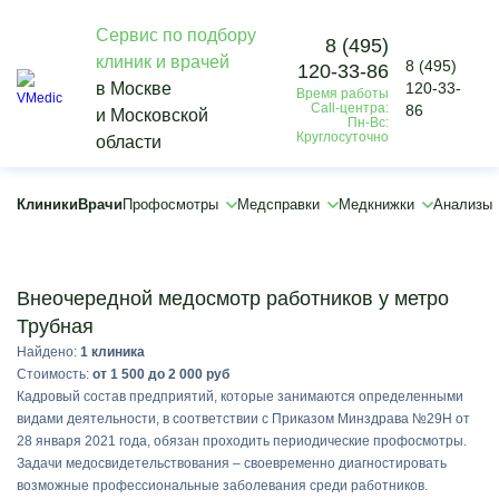
Сервис по подбору
8 (495)
клиник и врачей
8 (495)
120-33-86
×
в Москве
120-33-
Время работы
×
Call-центра:
86
и Московской
Пн-Вс:
Круглосуточно
области
Клиники
Врачи
Профосмотры
Медсправки
Медкнижки
Анализы
Подобрать
Внеочередной медосмотр работников у метро
Трубная
Найдено:
1 клиника
Стоимость:
от 1 500 до 2 000 руб
Кадровый состав предприятий, которые занимаются определенными
видами деятельности, в соответствии с Приказом Минздрава №29Н от
28 января 2021 года, обязан проходить периодические профосмотры.
Задачи медосвидетельствования – своевременно диагностировать
возможные профессиональные заболевания среди работников.