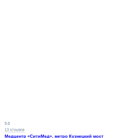
Результаты
5.0
поиска
13 отзывов
Медцентр «СитиМед», метро Кузнецкий мост