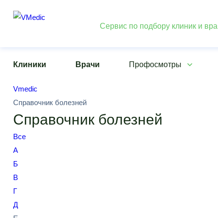
Сервис по подбору клиник и вр
Клиники
Врачи
Профосмотры
Vmedic
Справочник болезней
Справочник болезней
Все
А
Б
В
Г
Д