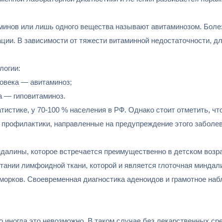
аминов или лишь одного вещества называют авитаминозом. Болез
ации. В зависимости от тяжести витаминной недостаточности, д
логии:
ловека — авитаминоз;
а — гиповитаминоз.
тистике, у 70-100 % населения в РФ. Однако стоит отметить, 
 профилактики, направленные на предупреждение этого заболев
лины, которое встречается преимущественно в детском возраст
тании лимфоидной ткани, которой и является глоточная минда
асморков. Своевременная диагностика аденоидов и грамотное н
 иногда это невозможно. В таком случае без лекарственных ср