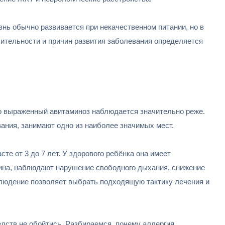
нь обычно развивается при некачественном питании, но в
лительности и причин развития заболевания определяется
что выраженный авитаминоз наблюдается значительно реже.
ания, занимают одно из наиболее значимых мест.
е от 3 до 7 лет. У здорового ребёнка она имеет
лина, наблюдают нарушение свободного дыхания, снижение
аблюдение позволяет выбрать подходящую тактику лечения и
едств не обойтись. Разбираемся, почему аллергия