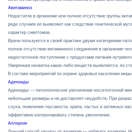
Авитаминоз
Недостаток в организме или полное отсутствие группы вит
ряде случаев ее выявляют как следствие генетической мут
характер симптомов.
Врачи пользуются в своей практике двумя категориями пато
полное отсутствие витаминного соединения в организме че
недостаточное поступление с продуктами питания нутриент
Умеренная нехватка каких-либо веществ выявляется, по ста
В составе мероприятий по охране здоровья населения меры
Аденоиды
Аденоиды — патологическое увеличение носоглоточной минда
небольшие размеры и не доставляет неудобств. При разрас
слуха, появление гнусавости, храпа, частых и затяжных н
эффективно контролировать степень увеличения.
Аллергия
Лучший способ защиты от аллергии — избегать аллерген. Но