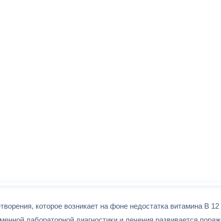
ворения, которое возникает на фоне недостатка витамина B 12 
еменной лабораторной диагностики и лечения развивается пора