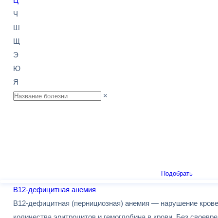
Ц
Ч
Ш
Щ
Э
Ю
Я
×
Подобрать
B12-дефицитная анемия
В12-дефицитная (пернициозная) анемия — нарушение кровет
количества эритроцитов и гемоглобина в крови. Без своевр