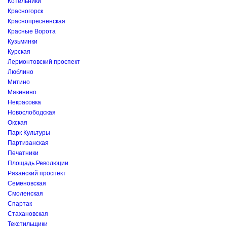
Котельники
Красногорск
Краснопресненская
Красные Ворота
Кузьминки
Курская
Лермонтовский проспект
Люблино
Митино
Мякинино
Некрасовка
Новослободская
Окская
Парк Культуры
Партизанская
Печатники
Площадь Революции
Рязанский проспект
Семеновская
Смоленская
Спартак
Стахановская
Текстильщики