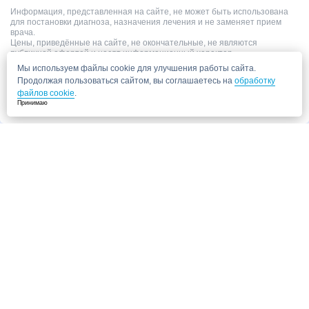
Информация, представленная на сайте, не может быть использована
для постановки диагноза, назначения лечения и не заменяет прием
врача.
Цены, приведённые на сайте, не окончательные, не являются
публичной офертой и носят информационный характер.
Мы используем файлы cookie для улучшения работы сайта.
Продолжая пользоваться сайтом, вы соглашаетесь на
обработку
файлов cookie
.
Принимаю
Запись в клинику
Медицинский центр "СитиМед" у м. Беломорская
г. Москва, ул. Беломорская, 26
Ваши данные
Записаться
Даю согласие на
обработку персональных данных.
Запись через сайт является предварительной.
Для отправки заявки
достаточно указать номер телефона. Наш сотрудник свяжется с Вами для