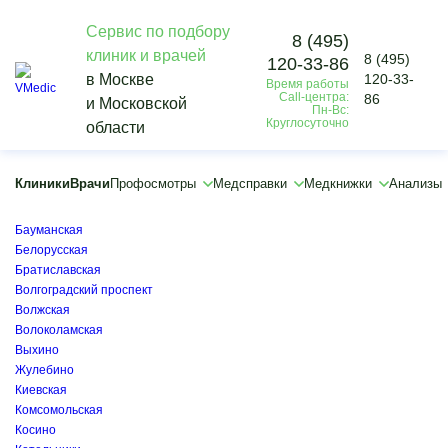
Сервис по подбору
8 (495)
клиник и врачей
8 (495)
120-33-86
Vmedic
в Москве
120-33-
Время работы
Врачи
Call-центра:
86
и Московской
Дерматолог
Пн-Вс:
Круглосуточно
области
Красногорск
×
×
Клиники
Врачи
Профосмотры
Медсправки
Медкнижки
Анализы
Арбатская
Балашиха
Бауманская
Белорусская
Братиславская
Волгоградский проспект
Волжская
Волоколамская
Выхино
Жулебино
Киевская
Комсомольская
Косино