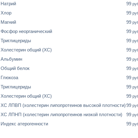
Натрий
99
ру
Хлор
99
ру
Магний
99
ру
Фосфор неорганический
99
ру
Триглицериды
99
ру
Холестерин общий (ХС)
99
ру
Альбумин
99
ру
Общий белок
99
ру
Глюкоза
99
ру
Триглицериды
99
ру
Холестерин общий (ХС)
99
ру
XC ЛПВП (холестерин липопротеинов высокой плотности)
99
ру
XC ЛПНП (холестерин липопротеинов низкой плотности)
99
ру
Индекс атерогенности
99
ру