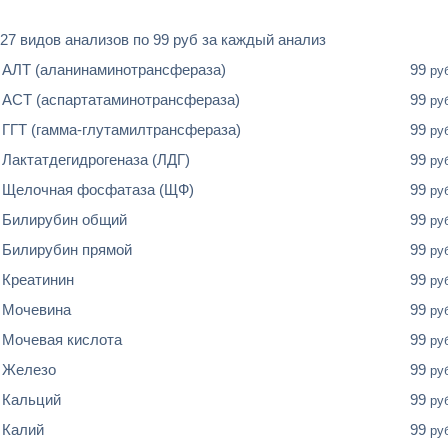
27 видов анализов по 99 руб за каждый анализ
АЛТ (аланинаминотрансфераза)
99
ру
АСТ (аспартатаминотрансфераза)
99
ру
ГГТ (гамма-глутамилтрансфераза)
99
ру
Лактатдегидрогеназа (ЛДГ)
99
ру
Щелочная фосфатаза (ЩФ)
99
ру
Билирубин общий
99
ру
Билирубин прямой
99
ру
Креатинин
99
ру
Мочевина
99
ру
Мочевая кислота
99
ру
Железо
99
ру
Кальций
99
ру
Калий
99
ру