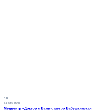
Результаты
5.0
поиска
14 отзывов
Медцентр «Доктор с Вами», метро Бабушкинская