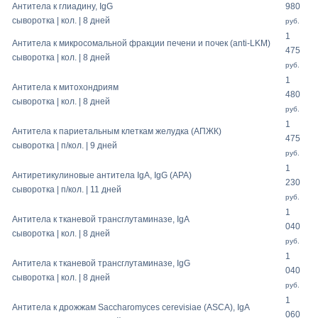
Антитела к глиадину, IgG
980
сыворотка | кол. | 8 дней
руб.
1
Антитела к микросомальной фракции печени и почек (anti-LKM)
475
сыворотка | кол. | 8 дней
руб.
1
Антитела к митохондриям
480
сыворотка | кол. | 8 дней
руб.
1
Антитела к париетальным клеткам желудка (АПЖК)
475
сыворотка | п/кол. | 9 дней
руб.
1
Антиретикулиновые антитела IgA, IgG (APA)
230
сыворотка | п/кол. | 11 дней
руб.
1
Антитела к тканевой трансглутаминазе, IgA
040
сыворотка | кол. | 8 дней
руб.
1
Антитела к тканевой трансглутаминазе, IgG
040
сыворотка | кол. | 8 дней
руб.
1
Антитела к дрожжам Sacchаromyces cerevisiae (ASCA), IgA
060