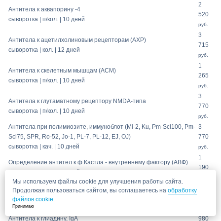
2
Антитела к аквапорину -4
520
сыворотка | п/кол. | 10 дней
руб.
3
Антитела к ацетилхолиновым рецепторам (АХР)
715
сыворотка | кол. | 12 дней
руб.
1
Антитела к скелетным мышцам (АСМ)
265
сыворотка | п/кол. | 10 дней
руб.
3
Антитела к глутаматному рецептору NMDA-типа
770
сыворотка | п/кол. | 10 дней
руб.
Антитела при полимиозите, иммуноблот (Mi-2, Ku, Pm-Scl100, Pm-
3
Scl75, SPR, Ro-52, Jo-1, PL-7, PL-12, EJ, OJ)
770
сыворотка | кач. | 10 дней
руб.
1
Определение антител к ф.Кастла - внутреннему фактору (АВФ)
190
сыворотка | кол. | 10 дней
руб.
Мы используем файлы cookie для улучшения работы сайта.
1
Продолжая пользоваться сайтом, вы соглашаетесь на
обработку
Антитела к гладким мышцам (АГМА)
480
файлов cookie
.
сыворотка | кач. | 9 дней
Принимаю
руб.
Антитела к глиадину, IgA
980