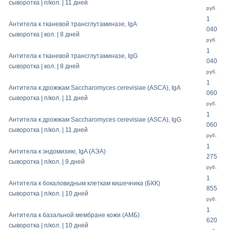
сыворотка | п/кол. | 11 дней
руб.
1
Антитела к тканевой трансглутаминазе, IgA
040
сыворотка | кол. | 8 дней
руб.
1
Антитела к тканевой трансглутаминазе, IgG
040
сыворотка | кол. | 8 дней
руб.
1
Антитела к дрожжам Sacchаromyces cerevisiae (ASCA), IgA
060
сыворотка | п/кол. | 11 дней
руб.
1
Антитела к дрожжам Sacchаromyces cerevisiae (ASCA), IgG
060
сыворотка | п/кол. | 11 дней
руб.
1
Антитела к эндомизию, IgA (AЭA)
275
сыворотка | п/кол. | 9 дней
руб.
1
Антитела к бокаловидным клеткам кишечника (БКК)
855
сыворотка | п/кол. | 10 дней
руб.
1
Антитела к базальной мембране кожи (АМБ)
620
сыворотка | п/кол. | 10 дней