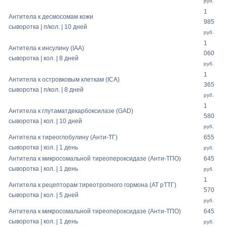
руб.
1
Антитела к десмосомам кожи
985
сыворотка | п/кол. | 10 дней
руб.
1
Антитела к инсулину (IAA)
060
сыворотка | кол. | 8 дней
руб.
1
Антитела к островковым клеткам (ICA)
365
сыворотка | п/кол. | 8 дней
руб.
1
Антитела к глутаматдекарбоксилазе (GAD)
580
сыворотка | кол. | 10 дней
руб.
Антитела к тиреоглобулину (Анти-ТГ)
655
сыворотка | кол. | 1 день
руб.
Антитела к микросомальной тиреопероксидазе (Анти-ТПО)
645
сыворотка | кол. | 1 день
руб.
1
Антитела к рецепторам тиреотропного гормона (АТ рТТГ)
570
сыворотка | кол. | 5 дней
руб.
Антитела к микросомальной тиреопероксидазе (Анти-ТПО)
645
сыворотка | кол. | 1 день
руб.