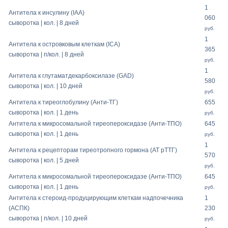
1
Антитела к инсулину (IAA)
060
сыворотка | кол. | 8 дней
руб.
1
Антитела к островковым клеткам (ICA)
365
сыворотка | п/кол. | 8 дней
руб.
1
Антитела к глутаматдекарбоксилазе (GAD)
580
сыворотка | кол. | 10 дней
руб.
Антитела к тиреоглобулину (Анти-ТГ)
655
сыворотка | кол. | 1 день
руб.
Антитела к микросомальной тиреопероксидазе (Анти-ТПО)
645
сыворотка | кол. | 1 день
руб.
1
Антитела к рецепторам тиреотропного гормона (АТ рТТГ)
570
сыворотка | кол. | 5 дней
руб.
Антитела к микросомальной тиреопероксидазе (Анти-ТПО)
645
сыворотка | кол. | 1 день
руб.
Антитела к стероид-продуцирующим клеткам надпочечника
1
(АСПК)
230
сыворотка | п/кол. | 10 дней
руб.