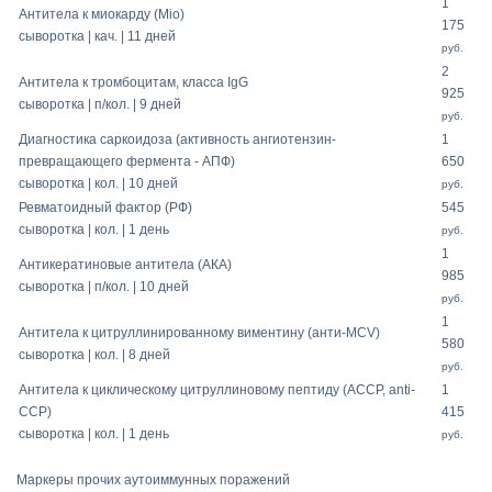
1
Антитела к миокарду (Mio)
175
сыворотка | кач. | 11 дней
руб.
2
Антитела к тромбоцитам, класса IgG
925
сыворотка | п/кол. | 9 дней
руб.
Диагностика саркоидоза (активность ангиотензин-
1
превращающего фермента - АПФ)
650
сыворотка | кол. | 10 дней
руб.
Ревматоидный фактор (РФ)
545
сыворотка | кол. | 1 день
руб.
1
Антикератиновые антитела (АКА)
985
сыворотка | п/кол. | 10 дней
руб.
1
Антитела к цитруллинированному виментину (анти-MCV)
580
сыворотка | кол. | 8 дней
руб.
Антитела к циклическому цитруллиновому пептиду (ACCP, anti-
1
CCP)
415
сыворотка | кол. | 1 день
руб.
Маркеры прочих аутоиммунных поражений