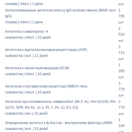
сперма | п/кол. | 1 день
руб.
Антиспермальные антитела класса IgG количественно (MAR-тест
1
IgG)
795
сперма | п/кол. | 1 день
руб.
2
Антитела к аквапорину -4
520
сыворотка | п/кол. | 10 дней
руб.
3
Антитела к ацетилхолиновым рецепторам (АХР)
715
сыворотка | кол. | 12 дней
руб.
1
Антитела к скелетным мышцам (АСМ)
265
сыворотка | п/кол. | 10 дней
руб.
3
Антитела к глутаматному рецептору NMDA-типа
770
сыворотка | п/кол. | 10 дней
руб.
Антитела при полимиозите, иммуноблот (Mi-2, Ku, Pm-Scl100, Pm-
3
Scl75, SPR, Ro-52, Jo-1, PL-7, PL-12, EJ, OJ)
770
сыворотка | кач. | 10 дней
руб.
1
Определение антител к ф.Кастла - внутреннему фактору (АВФ)
190
сыворотка | кол. | 10 дней
руб.