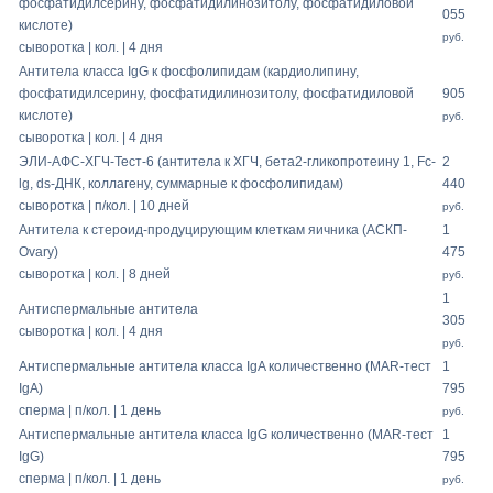
фосфатидилсерину, фосфатидилинозитолу, фосфатидиловой
055
кислоте)
руб.
сыворотка | кол. | 4 дня
Антитела класса IgG к фосфолипидам (кардиолипину,
фосфатидилсерину, фосфатидилинозитолу, фосфатидиловой
905
кислоте)
руб.
сыворотка | кол. | 4 дня
ЭЛИ-АФС-ХГЧ-Тест-6 (антитела к ХГЧ, бета2-гликопротеину 1, Fc-
2
lg, ds-ДНК, коллагену, суммарные к фосфолипидам)
440
сыворотка | п/кол. | 10 дней
руб.
Антитела к стероид-продуцирующим клеткам яичника (АСКП-
1
Ovary)
475
сыворотка | кол. | 8 дней
руб.
1
Антиспермальные антитела
305
сыворотка | кол. | 4 дня
руб.
Антиспермальные антитела класса IgA количественно (MAR-тест
1
IgA)
795
сперма | п/кол. | 1 день
руб.
Антиспермальные антитела класса IgG количественно (MAR-тест
1
IgG)
795
сперма | п/кол. | 1 день
руб.