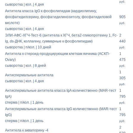
руб.
сыворотка | кол. | 4 дня
Антитела класса IgG к фосфолипидам (кардиолипину,
фосфатидилсерину, фосфатидилинозитолу, фосфатидиловой
905
кислоте)
руб.
сыворотка | кол. | 4 дня
ЭЛИ-АФС-ХГЧ-Тест-6 (антитела к ХГЧ, бета2-гликопротеину 1, Fc-
2
lg, ds-ДНК, коллагену, суммарные к фосфолипидам)
440
сыворотка | п/кол. | 10 дней
руб.
Антитела к стероид-продуцирующим клеткам яичника (АСКП-
1
Ovary)
475
сыворотка | кол. | 8 дней
руб.
1
Антиспермальные антитела
305
сыворотка | кол. | 4 дня
руб.
Антиспермальные антитела класса IgA количественно (MAR-тест
1
IgA)
795
сперма | п/кол. | 1 день
руб.
Антиспермальные антитела класса IgG количественно (MAR-тест
1
IgG)
795
сперма | п/кол. | 1 день
руб.
2
Антитела к аквапорину -4