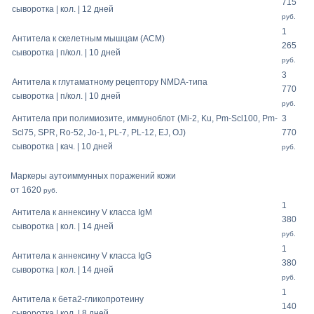
715
сыворотка | кол. | 12 дней
руб.
1
Антитела к скелетным мышцам (АСМ)
265
сыворотка | п/кол. | 10 дней
руб.
3
Антитела к глутаматному рецептору NMDA-типа
770
сыворотка | п/кол. | 10 дней
руб.
Антитела при полимиозите, иммуноблот (Mi-2, Ku, Pm-Scl100, Pm-
3
Scl75, SPR, Ro-52, Jo-1, PL-7, PL-12, EJ, OJ)
770
сыворотка | кач. | 10 дней
руб.
Маркеры аутоиммунных поражений кожи
от 1620
руб.
1
Антитела к аннексину V класса IgM
380
сыворотка | кол. | 14 дней
руб.
1
Антитела к аннексину V класса IgG
380
сыворотка | кол. | 14 дней
руб.
1
Антитела к бета2-гликопротеину
140
сыворотка | кол. | 8 дней