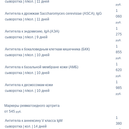
сыворотка | п/кол. | 11 дней
руб.
1
Антитела к дрожжам Sacchаromyces cerevisiae (ASCA), IgG
060
сыворотка | п/кол. | 11 дней
руб.
1
Антитела к эндомизию, IgA (AЭA)
275
сыворотка | п/кол. | 9 дней
руб.
1
Антитела к бокаловидным клеткам кишечника (БКК)
855
сыворотка | п/кол. | 10 дней
руб.
1
Антитела к базальной мембране кожи (АМБ)
620
сыворотка | п/кол. | 10 дней
руб.
1
Антитела к десмосомам кожи
985
сыворотка | п/кол. | 10 дней
руб.
Маркеры ревматоидного артрита
от 545
руб.
1
Антитела к аннексину V класса IgM
380
сыворотка | кол. | 14 дней