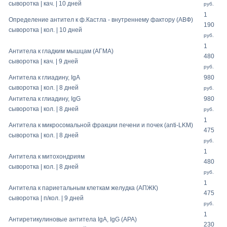
сыворотка | кач. | 10 дней
руб.
1
Определение антител к ф.Кастла - внутреннему фактору (АВФ)
190
сыворотка | кол. | 10 дней
руб.
1
Антитела к гладким мышцам (АГМА)
480
сыворотка | кач. | 9 дней
руб.
Антитела к глиадину, IgA
980
сыворотка | кол. | 8 дней
руб.
Антитела к глиадину, IgG
980
сыворотка | кол. | 8 дней
руб.
1
Антитела к микросомальной фракции печени и почек (anti-LKM)
475
сыворотка | кол. | 8 дней
руб.
1
Антитела к митохондриям
480
сыворотка | кол. | 8 дней
руб.
1
Антитела к париетальным клеткам желудка (АПЖК)
475
сыворотка | п/кол. | 9 дней
руб.
1
Антиретикулиновые антитела IgA, IgG (APA)
230