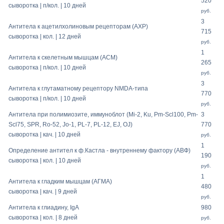
520
сыворотка | п/кол. | 10 дней
руб.
3
Антитела к ацетилхолиновым рецепторам (АХР)
715
сыворотка | кол. | 12 дней
руб.
1
Антитела к скелетным мышцам (АСМ)
265
сыворотка | п/кол. | 10 дней
руб.
3
Антитела к глутаматному рецептору NMDA-типа
770
сыворотка | п/кол. | 10 дней
руб.
Антитела при полимиозите, иммуноблот (Mi-2, Ku, Pm-Scl100, Pm-
3
Scl75, SPR, Ro-52, Jo-1, PL-7, PL-12, EJ, OJ)
770
сыворотка | кач. | 10 дней
руб.
1
Определение антител к ф.Кастла - внутреннему фактору (АВФ)
190
сыворотка | кол. | 10 дней
руб.
1
Антитела к гладким мышцам (АГМА)
480
сыворотка | кач. | 9 дней
руб.
Антитела к глиадину, IgA
980
сыворотка | кол. | 8 дней
руб.