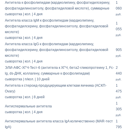
Антитела к фосфолипидам (кардиолипину, фосфатидилсерину,
1
фосфатидилинозитолу, фосфатидиловой кислоте), суммарные
060
сыворотка | кол. | 4 дня
руб.
Антитела класса IgМ к фосфолипидам (кардиолипину,
1
фосфатидилсерину, фосфатидилинозитолу, фосфатидиловой
055
кислоте)
руб.
сыворотка | кол. | 4 дня
Антитела класса IgG к фосфолипидам (кардиолипину,
фосфатидилсерину, фосфатидилинозитолу, фосфатидиловой
905
кислоте)
руб.
сыворотка | кол. | 4 дня
ЭЛИ-АФС-ХГЧ-Тест-6 (антитела к ХГЧ, бета2-гликопротеину 1, Fc-
2
lg, ds-ДНК, коллагену, суммарные к фосфолипидам)
440
сыворотка | п/кол. | 10 дней
руб.
Антитела к стероид-продуцирующим клеткам яичника (АСКП-
1
Ovary)
475
сыворотка | кол. | 8 дней
руб.
1
Антиспермальные антитела
305
сыворотка | кол. | 4 дня
руб.
Антиспермальные антитела класса IgA количественно (MAR-тест
1
IgA)
795