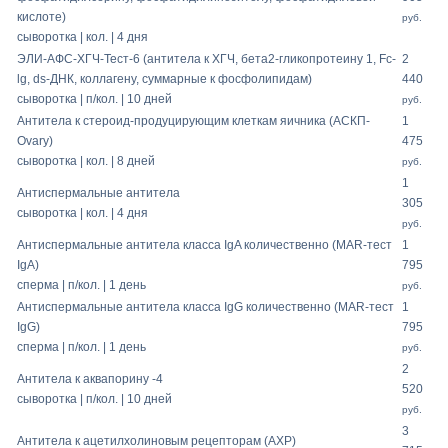
кислоте)
руб.
сыворотка | кол. | 4 дня
ЭЛИ-АФС-ХГЧ-Тест-6 (антитела к ХГЧ, бета2-гликопротеину 1, Fc-
2
lg, ds-ДНК, коллагену, суммарные к фосфолипидам)
440
сыворотка | п/кол. | 10 дней
руб.
Антитела к стероид-продуцирующим клеткам яичника (АСКП-
1
Ovary)
475
сыворотка | кол. | 8 дней
руб.
1
Антиспермальные антитела
305
сыворотка | кол. | 4 дня
руб.
Антиспермальные антитела класса IgA количественно (MAR-тест
1
IgA)
795
сперма | п/кол. | 1 день
руб.
Антиспермальные антитела класса IgG количественно (MAR-тест
1
IgG)
795
сперма | п/кол. | 1 день
руб.
2
Антитела к аквапорину -4
520
сыворотка | п/кол. | 10 дней
руб.
3
Антитела к ацетилхолиновым рецепторам (АХР)