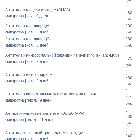
1
Антитела к гладким мышцам (АГМА)
480
сыворотка | кач. | 9 дней
руб.
Антитела к глиадину, IgA
980
сыворотка | кол. | 8 дней
руб.
Антитела к глиадину, IgG
980
сыворотка | кол. | 8 дней
руб.
1
Антитела к микросомальной фракции печени и почек (anti-LKM)
475
сыворотка | кол. | 8 дней
руб.
1
Антитела к митохондриям
480
сыворотка | кол. | 8 дней
руб.
1
Антитела к париетальным клеткам желудка (АПЖК)
475
сыворотка | п/кол. | 9 дней
руб.
1
Антиретикулиновые антитела IgA, IgG (APA)
230
сыворотка | п/кол. | 11 дней
руб.
1
Антитела к тканевой трансглутаминазе, IgA
040
сыворотка | кол. | 8 дней