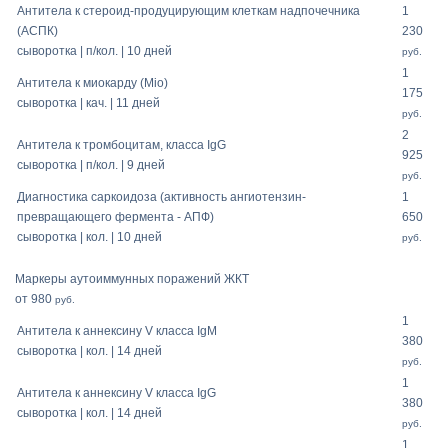
Антитела к стероид-продуцирующим клеткам надпочечника
1
(АСПК)
230
сыворотка | п/кол. | 10 дней
руб.
1
Антитела к миокарду (Mio)
175
сыворотка | кач. | 11 дней
руб.
2
Антитела к тромбоцитам, класса IgG
925
сыворотка | п/кол. | 9 дней
руб.
Диагностика саркоидоза (активность ангиотензин-
1
превращающего фермента - АПФ)
650
сыворотка | кол. | 10 дней
руб.
Маркеры аутоиммунных поражений ЖКТ
от 980
руб.
1
Антитела к аннексину V класса IgM
380
сыворотка | кол. | 14 дней
руб.
1
Антитела к аннексину V класса IgG
380
сыворотка | кол. | 14 дней
руб.
1