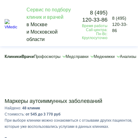
Сервис по подбору
8 (495)
клиник и врачей
8 (495)
120-33-86
Vmedic
в Москве
120-33-
Время работы
Анализы
Call-центра:
86
и Московской
Маркеры аутоиммунных заболеваний
Пн-Вс:
Круглосуточно
области
×
Клиники
Врачи
Профосмотры
Медсправки
Медкнижки
Анализы
Подобрать
Маркеры аутоиммунных заболеваний
Найдено:
48 клиник
Стоимость:
от 545 до 3 770 руб
При выборе клиники можно ознакомиться с отзывами других пациентов,
которые уже воспользовались услугами в данных клиниках.