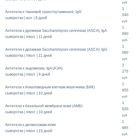
руб.
1
Антитела к тканевой трансглутаминазе, IgG
040
сыворотка | кол. | 8 дней
руб.
1
Антитела к дрожжам Sacchаromyces cerevisiae (ASCA), IgA
060
сыворотка | п/кол. | 11 дней
руб.
1
Антитела к дрожжам Sacchаromyces cerevisiae (ASCA), IgG
060
сыворотка | п/кол. | 11 дней
руб.
1
Антитела к эндомизию, IgA (AЭA)
275
сыворотка | п/кол. | 9 дней
руб.
1
Антитела к бокаловидным клеткам кишечника (БКК)
855
сыворотка | п/кол. | 10 дней
руб.
1
Антитела к базальной мембране кожи (АМБ)
620
сыворотка | п/кол. | 10 дней
руб.
1
Антитела к десмосомам кожи
985
сыворотка | п/кол. | 10 дней
руб.