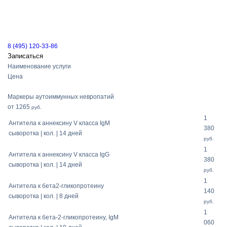
8 (495) 120-33-86
Записаться
Наименование услуги
Цена
Маркеры аутоиммунных невропатий
от 1265
руб.
1
Антитела к аннексину V класса IgM
380
сыворотка | кол. | 14 дней
руб.
1
Антитела к аннексину V класса IgG
380
сыворотка | кол. | 14 дней
руб.
1
Антитела к бета2-гликопротеину
140
сыворотка | кол. | 8 дней
руб.
1
Антитела к бета-2-гликопротеину, IgM
060