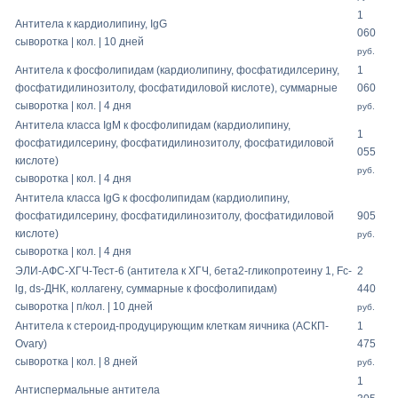
1
Антитела к кардиолипину, IgG
060
сыворотка | кол. | 10 дней
руб.
Антитела к фосфолипидам (кардиолипину, фосфатидилсерину,
1
фосфатидилинозитолу, фосфатидиловой кислоте), суммарные
060
сыворотка | кол. | 4 дня
руб.
Антитела класса IgМ к фосфолипидам (кардиолипину,
1
фосфатидилсерину, фосфатидилинозитолу, фосфатидиловой
055
кислоте)
руб.
сыворотка | кол. | 4 дня
Антитела класса IgG к фосфолипидам (кардиолипину,
фосфатидилсерину, фосфатидилинозитолу, фосфатидиловой
905
кислоте)
руб.
сыворотка | кол. | 4 дня
ЭЛИ-АФС-ХГЧ-Тест-6 (антитела к ХГЧ, бета2-гликопротеину 1, Fc-
2
lg, ds-ДНК, коллагену, суммарные к фосфолипидам)
440
сыворотка | п/кол. | 10 дней
руб.
Антитела к стероид-продуцирующим клеткам яичника (АСКП-
1
Ovary)
475
сыворотка | кол. | 8 дней
руб.
1
Антиспермальные антитела