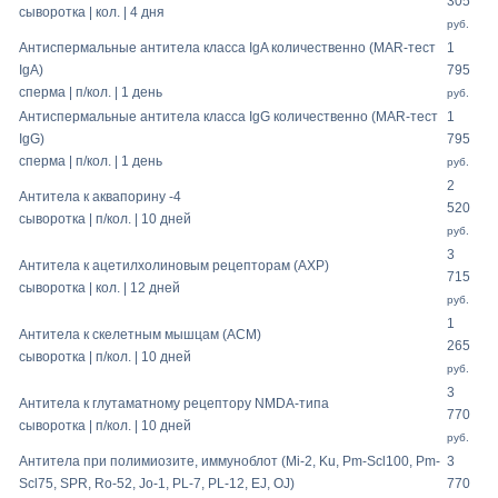
305
сыворотка | кол. | 4 дня
руб.
Антиспермальные антитела класса IgA количественно (MAR-тест
1
IgA)
795
сперма | п/кол. | 1 день
руб.
Антиспермальные антитела класса IgG количественно (MAR-тест
1
IgG)
795
сперма | п/кол. | 1 день
руб.
2
Антитела к аквапорину -4
520
сыворотка | п/кол. | 10 дней
руб.
3
Антитела к ацетилхолиновым рецепторам (АХР)
715
сыворотка | кол. | 12 дней
руб.
1
Антитела к скелетным мышцам (АСМ)
265
сыворотка | п/кол. | 10 дней
руб.
3
Антитела к глутаматному рецептору NMDA-типа
770
сыворотка | п/кол. | 10 дней
руб.
Антитела при полимиозите, иммуноблот (Mi-2, Ku, Pm-Scl100, Pm-
3
Scl75, SPR, Ro-52, Jo-1, PL-7, PL-12, EJ, OJ)
770