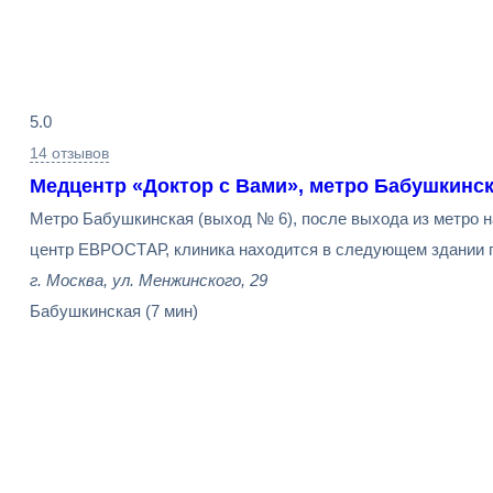
Результаты
5.0
поиска
14 отзывов
Медцентр «Доктор с Вами», метро Бабушкинс
Метро Бабушкинская (выход № 6), после выхода из метро н
центр ЕВРОСТАР, клиника находится в следующем здании по
г. Москва, ул. Менжинского, 29
Бабушкинская
(7 мин)