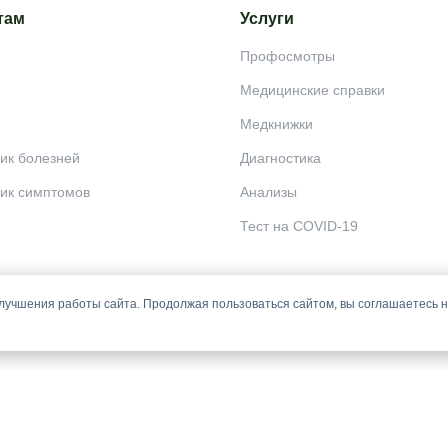
там
Услуги
Профосмотры
Медицинские справки
Медкнижки
ик болезней
Диагностика
ик симптомов
Анализы
Тест на COVID-19
лучшения работы сайта. Продолжая пользоваться сайтом, вы соглашаетесь 
 постановки диагноза, назначения лечения и не заменяет прием врача.
й офертой и носят информационный характер.