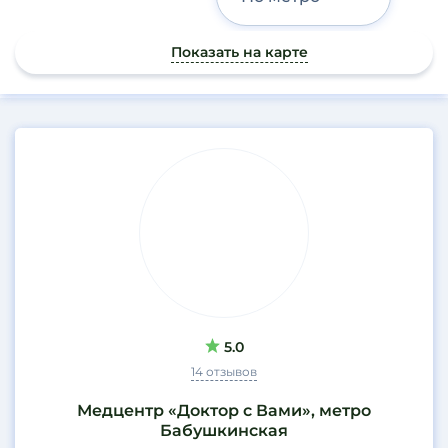
Показать на карте
Результаты
поиска
5.0
14 отзывов
Медцентр «Доктор с Вами», метро
Бабушкинская