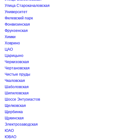
Улица Старокачаловская
Университет
Филевский парк
Фонвизинская
Фрунзенская
Химки
Ховрино
ЦАО
Царицыно
Черкизовская
Чертановская
Чистые пруды
Чкаловская
Шаболовская
Шипиловская
Шоссе Энтузиастов
Щелковская
Щербинка
Щукинская
Электрозаводская
ЮАО
ЮВАО