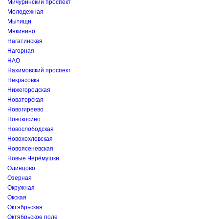
Мичуринский проспект
Молодежная
Мытищи
Мякинино
Нагатинская
Нагорная
НАО
Нахимовский проспект
Некрасовка
Нижегородская
Новаторская
Новогиреево
Новокосино
Новослободская
Новохохловская
Новоясеневская
Новые Черёмушки
Одинцово
Озерная
Окружная
Окская
Октябрьская
Октябрьское поле