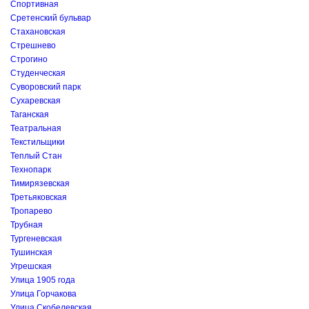
Спортивная
Сретенский бульвар
Стахановская
Стрешнево
Строгино
Студенческая
Суворовский парк
Сухаревская
Таганская
Театральная
Текстильщики
Теплый Стан
Технопарк
Тимирязевская
Третьяковская
Тропарево
Трубная
Тургеневская
Тушинская
Угрешская
Улица 1905 года
Улица Горчакова
Улица Скобелевская