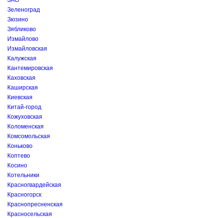
ЗАО
Зеленоград
Зюзино
Зябликово
Измайлово
Измайловская
Калужская
Кантемировская
Каховская
Каширская
Киевская
Китай-город
Кожуховская
Коломенская
Комсомольская
Коньково
Коптево
Косино
Котельники
Красногвардейская
Красногорск
Краснопресненская
Красносельская