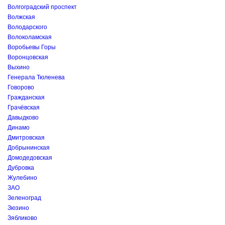
Волгоградский проспект
Волжская
Володарского
Волоколамская
Воробьевы Горы
Воронцовская
Выхино
Генерала Тюленева
Говорово
Гражданская
Грачёвская
Давыдково
Динамо
Дмитровская
Добрынинская
Домодедовская
Дубровка
Жулебино
ЗАО
Зеленоград
Зюзино
Зябликово