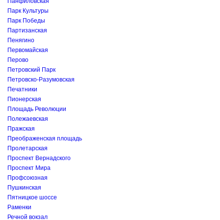
Панфиловская
Парк Культуры
Парк Победы
Партизанская
Пенягино
Первомайская
Перово
Петровский Парк
Петровско-Разумовская
Печатники
Пионерская
Площадь Революции
Полежаевская
Пражская
Преображенская площадь
Пролетарская
Проспект Вернадского
Проспект Мира
Профсоюзная
Пушкинская
Пятницкое шоссе
Раменки
Речной вокзал