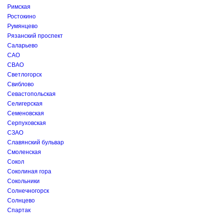
Римская
Ростокино
Румянцево
Рязанский проспект
Саларьево
САО
СВАО
Светлогорск
Свиблово
Севастопольская
Селигерская
Семеновская
Серпуховская
СЗАО
Славянский бульвар
Смоленская
Сокол
Соколиная гора
Сокольники
Солнечногорск
Солнцево
Спартак