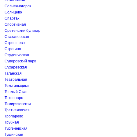
Сокольники
Солнечногорск
Солнцево
Спартак
Спортивная
Сретенский бульвар
Стахановская
Стрешнево
Строгино
Студенческая
Суворовский парк
Сухаревская
Таганская
Театральная
Текстильщики
Теплый Стан
Технопарк
Тимирязевская
Третьяковская
Тропарево
Трубная
Тургеневская
Тушинская