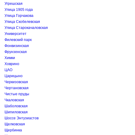
Угрешская
Улица 1905 года
Улица Горчакова
Улица Скобелевская
Улица Старокачаловская
Университет
Филевский парк
Фонвизинская
Фрунзенская
Химки
Ховрино
ЦАО
Царицыно
Черкизовская
Чертановская
Чистые пруды
Чкаловская
Шаболовская
Шипиловская
Шоссе Энтузиастов
Щелковская
Щербинка