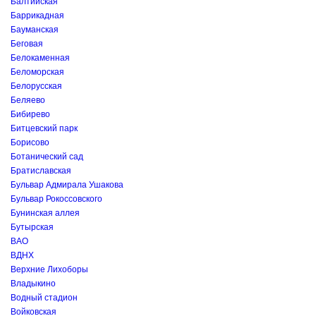
Балтийская
Баррикадная
Бауманская
Беговая
Белокаменная
Беломорская
Белорусская
Беляево
Бибирево
Битцевский парк
Борисово
Ботанический сад
Братиславская
Бульвар Адмирала Ушакова
Бульвар Рокоссовского
Бунинская аллея
Бутырская
ВАО
ВДНХ
Верхние Лихоборы
Владыкино
Водный стадион
Войковская