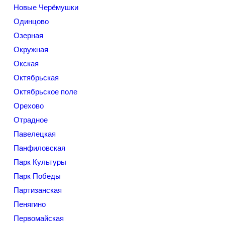
Новые Черёмушки
Одинцово
Озерная
Окружная
Окская
Октябрьская
Октябрьское поле
Орехово
Отрадное
Павелецкая
Панфиловская
Парк Культуры
Парк Победы
Партизанская
Пенягино
Первомайская