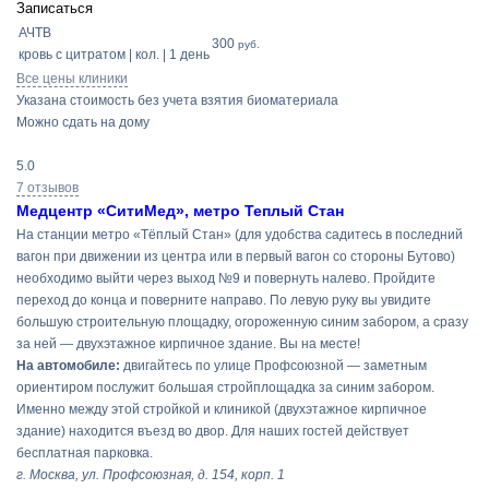
Записаться
АЧТВ
300
руб.
кровь с цитратом | кол. | 1 день
Все цены клиники
Указана стоимость без учета взятия биоматериала
Можно сдать на дому
5.0
7 отзывов
Медцентр «СитиМед», метро Теплый Стан
На станции метро «Тёплый Стан» (для удобства садитесь в последний
вагон при движении из центра или в первый вагон со стороны Бутово)
необходимо выйти через выход №9 и повернуть налево. Пройдите
переход до конца и поверните направо. По левую руку вы увидите
большую строительную площадку, огороженную синим забором, а сразу
за ней — двухэтажное кирпичное здание. Вы на месте!
На автомобиле:
двигайтесь по улице Профсоюзной — заметным
ориентиром послужит большая стройплощадка за синим забором.
Именно между этой стройкой и клиникой (двухэтажное кирпичное
здание) находится въезд во двор. Для наших гостей действует
бесплатная парковка.
г. Москва, ул. Профсоюзная, д. 154, корп. 1