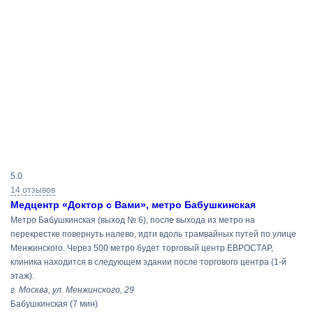
Результаты
5.0
поиска
14 отзывов
Медцентр «Доктор с Вами», метро Бабушкинская
Метро Бабушкинская (выход № 6), после выхода из метро на
перекрестке повернуть налево, идти вдоль трамвайных путей по улице
Менжинского. Через 500 метро будет торговый центр ЕВРОСТАР,
клиника находится в следующем здании после торгового центра (1-й
этаж).
г. Москва, ул. Менжинского, 29
Бабушкинская
(7 мин)