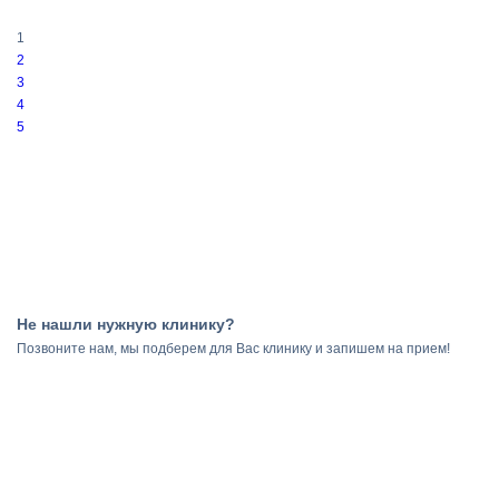
1
2
3
4
5
Не нашли нужную клинику?
Позвоните нам, мы подберем для Вас клинику и запишем на прием!