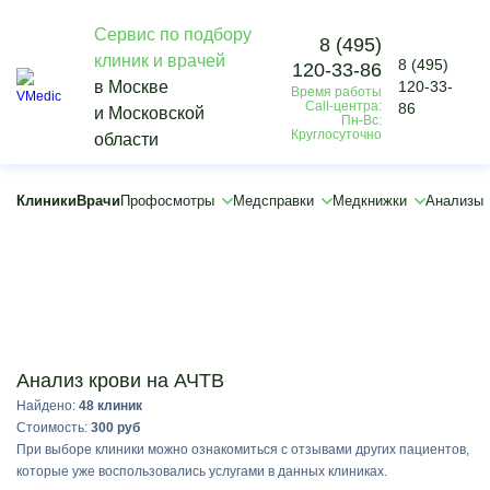
Сервис по подбору
8 (495)
клиник и врачей
8 (495)
120-33-86
Vmedic
в Москве
120-33-
Время работы
Анализы
Call-центра:
86
и Московской
Оценка системы гемостаза
Пн-Вс:
Круглосуточно
области
Анализ крови на АЧТВ
×
Клиники
Врачи
Профосмотры
Медсправки
Медкнижки
Анализы
Подобрать
Анализ крови на АЧТВ
Найдено:
48 клиник
Стоимость:
300 руб
При выборе клиники можно ознакомиться с отзывами других пациентов,
которые уже воспользовались услугами в данных клиниках.