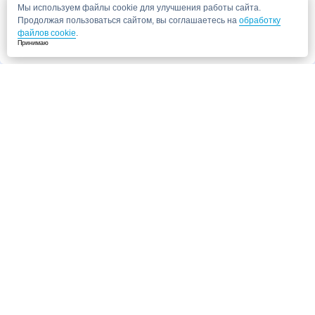
Мы используем файлы cookie для улучшения работы сайта.
Продолжая пользоваться сайтом, вы соглашаетесь на
обработку
файлов cookie
.
Принимаю
Запись в клинику
Медицинский центр "СитиМед" у м. Беломорская
г. Москва, ул. Беломорская, 26
Ваши данные
Записаться
Даю согласие на
обработку персональных данных.
Запись через сайт является предварительной.
Для отправки заявки
достаточно указать номер телефона. Наш сотрудник свяжется с Вами для
подтверждения записи
Запись к врачу
Ваши данные