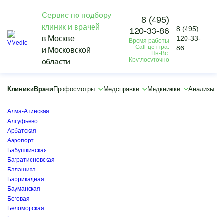
Сервис по подбору
8 (495)
клиник и врачей
8 (495)
120-33-86
Vmedic
в Москве
120-33-
Время работы
Клиники
Call-центра:
86
и Московской
Котельники
Пн-Вс:
Круглосуточно
области
×
×
Автозаводская
Клиники
Врачи
Профосмотры
Медсправки
Медкнижки
Анализы
Академическая
Алексеевская
Алма-Атинская
Алтуфьево
Арбатская
Аэропорт
Бабушкинская
Багратионовская
Балашиха
Баррикадная
Бауманская
Беговая
Беломорская