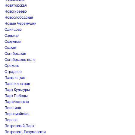
Новаторская
Новогиреево
Новослободская
Новые Черёмушки
Одинцово
Озерная
Окружная
Окская
Октябрьская
Октябрьское поле
Орехово
Отрадное
Павелецкая
Панфиловская
Парк Культуры
Парк Победы
Партизанская
Пенягино
Первомайская
Перово
Петровский Парк
Петровско-Разумовская