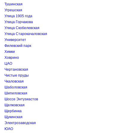
Тушинская
Угрешская
Улица 1905 года
Улица Горчакова
Улица Скобелевская
Улица Старокачаловская
Университет
Филевский парк
Химки
Ховрино
ЦАО
Чертановская
Чистые пруды
Чкаловская
Шаболовская
Шипиловская
Шоссе Энтузиастов
Щелковская
Щербинка
Щукинская
Электрозаводская
ЮАО