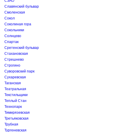
СЗАО
Славянский бульвар
Смоленская
Сокол
Соколиная гора
Сокольники
Солнцево
Спартак
Сретенский бульвар
Стахановская
Стрешнево
Строгино
Суворовский парк
Сухаревская
Таганская
Театральная
Текстильщики
Теплый Стан
Технопарк
Тимирязевская
Третьяковская
Трубная
Тургеневская