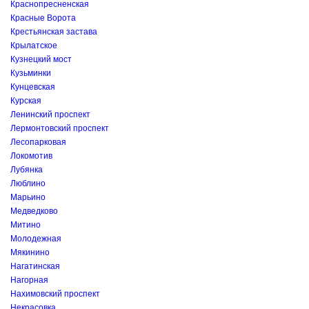
Краснопресненская
Красные Ворота
Крестьянская застава
Крылатское
Кузнецкий мост
Кузьминки
Кунцевская
Курская
Ленинский проспект
Лермонтовский проспект
Лесопарковая
Локомотив
Лубянка
Люблино
Марьино
Медведково
Митино
Молодежная
Мякинино
Нагатинская
Нагорная
Нахимовский проспект
Некрасовка