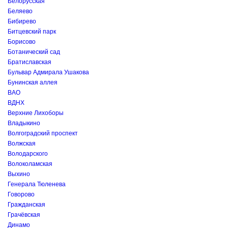
Белорусская
Беляево
Бибирево
Битцевский парк
Борисово
Ботанический сад
Братиславская
Бульвар Адмирала Ушакова
Бунинская аллея
ВАО
ВДНХ
Верхние Лихоборы
Владыкино
Волгоградский проспект
Волжская
Володарского
Волоколамская
Выхино
Генерала Тюленева
Говорово
Гражданская
Грачёвская
Динамо