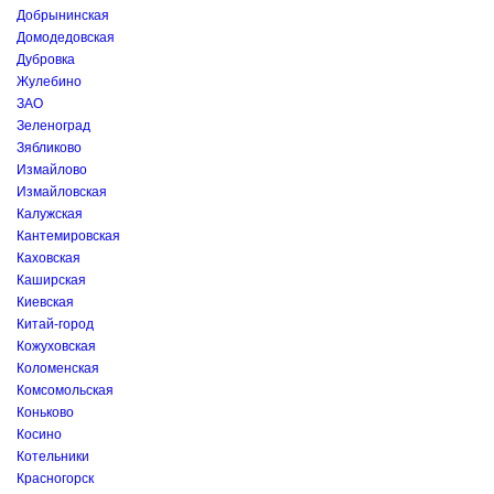
Добрынинская
Домодедовская
Дубровка
Жулебино
ЗАО
Зеленоград
Зябликово
Измайлово
Измайловская
Калужская
Кантемировская
Каховская
Каширская
Киевская
Китай-город
Кожуховская
Коломенская
Комсомольская
Коньково
Косино
Котельники
Красногорск