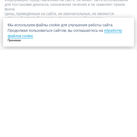
Информация, представленная на сайте, не может быть использована
для постановки диагноза, назначения лечения и не заменяет прием
врача.
Цены, приведённые на сайте, не окончательные, не являются
публичной офертой и носят информационный характер.
Мы используем файлы cookie для улучшения работы сайта.
Продолжая пользоваться сайтом, вы соглашаетесь на
обработку
файлов cookie
.
Принимаю
Запись в клинику
Медицинский центр "СитиМед" у м. Беломорская
г. Москва, ул. Беломорская, 26
Ваши данные
Записаться
Даю согласие на
обработку персональных данных.
Запись через сайт является предварительной.
Для отправки заявки
достаточно указать номер телефона. Наш сотрудник свяжется с Вами для
подтверждения записи