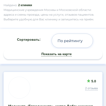
Найдено:
2 клиники
Медицинские учреждения Москвы и Московской области:
адреса и схемы проезда, цены на услуги, отзывов пациентов.
Выберите удобную для Вас клинику и запишитесь на приём.
Сортировать:
Показать на карте
Результаты
5.0
поиска
2 отзыва