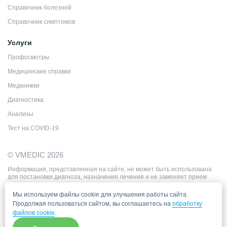
Справочник болезней
Справочник симптомов
Услуги
Профосмотры
Медицинские справки
Медкнижки
Диагностика
Анализы
Тест на COVID-19
© VMEDIC 2026
Информация, представленная на сайте, не может быть использована
для постановки диагноза, назначения лечения и не заменяет прием
врача.
Цены, приведённые на сайте, не окончательные, не являются
Мы используем файлы cookie для улучшения работы сайта.
публичной офертой и носят информационный характер.
Продолжая пользоваться сайтом, вы соглашаетесь на
обработку
файлов cookie
.