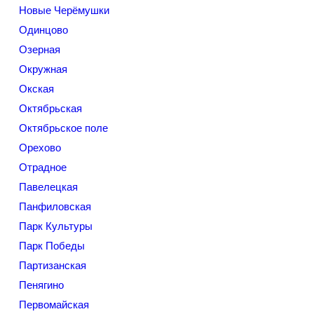
Новые Черёмушки
Одинцово
Озерная
Окружная
Окская
Октябрьская
Октябрьское поле
Орехово
Отрадное
Павелецкая
Панфиловская
Парк Культуры
Парк Победы
Партизанская
Пенягино
Первомайская