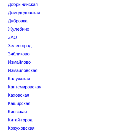
Добрынинская
Домодедовская
Дубровка
Жулебино
ЗАО
Зеленоград
Зябликово
Измайлово
Измайловская
Калужская
Кантемировская
Каховская
Каширская
Киевская
Китай-город
Кожуховская