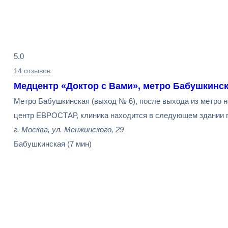
Результаты
5.0
поиска
14 отзывов
Медцентр «Доктор с Вами», метро Бабушкинс
Метро Бабушкинская (выход № 6), после выхода из метро н
центр ЕВРОСТАР, клиника находится в следующем здании по
г. Москва, ул. Менжинского, 29
Бабушкинская
(7 мин)