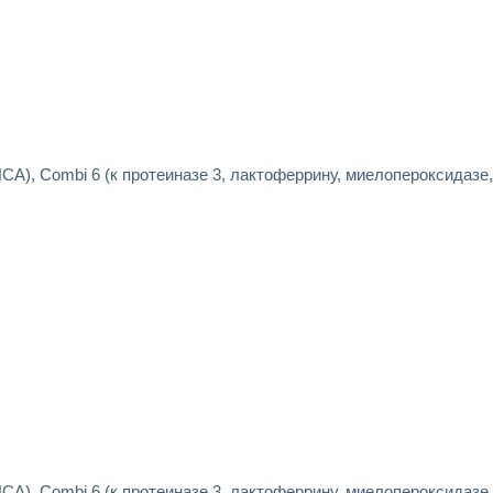
A), Combi 6 (к протеиназе 3, лактоферрину, миелопероксидазе,
A), Combi 6 (к протеиназе 3, лактоферрину, миелопероксидазе,