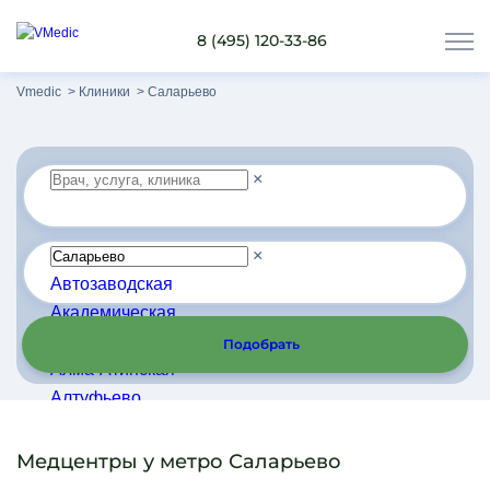
8 (495) 120-33-86
Vmedic
Клиники
Саларьево
×
×
Автозаводская
Академическая
Алексеевская
Подобрать
Алма-Атинская
Алтуфьево
Арбатская
Аэропорт
Медцентры у метро Саларьево
Бабушкинская