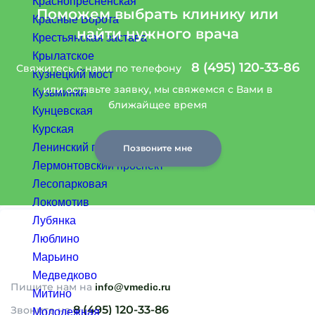
Краснопресненская
Поможем выбрать клинику или
Красные Ворота
найти нужного врача
Крестьянская застава
Крылатское
8 (495) 120-33-86
Свяжитесь с нами по телефону
Кузнецкий мост
или оставьте заявку, мы свяжемся с Вами в
Кузьминки
ближайщее время
Кунцевская
Курская
Ленинский проспект
Позвоните мне
Лермонтовский проспект
Лесопарковая
Локомотив
Лубянка
Люблино
Марьино
Медведково
Пишите нам на
info@vmedic.ru
Митино
8 (495) 120-33-86
Звоните на
Молодежная