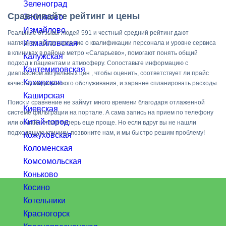
Зеленоград
Сравнивайте рейтинг и цены
Зябликово
Измайлово
Реальные отзывы людей 591 и честный средний рейтинг дают
Измайловская
наглядное представление о квалификации персонала и уровне сервиса
в клиниках в районе метро «Саларьево», помогают понять общий
Калужская
подход к пациентам и атмосферу. Сопоставьте информацию с
Кантемировская
диапазоном актуальных цен , чтобы оценить, соответствует ли прайс
Каховская
качеству медицинского обслуживания, и заранее спланировать расходы.
Каширская
Поиск и сравнение не займут много времени благодаря отлаженной
Киевская
системе фильтрации на портале. А сама запись на прием по телефону
Китай-город
или онлайн стала теперь еще проще. Но если вдруг вы не нашли
подходящую клинику, позвоните нам, и мы быстро решим проблему!
Кожуховская
Коломенская
Комсомольская
Коньково
Косино
Котельники
Красногорск