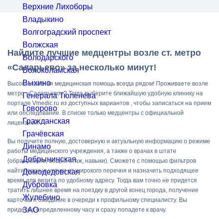
Верхние Лихоборы
Владыкино
Волгоградский проспект
Волжская
Найдите лучшие медцентры возле ст. метро
Володарского
«Саларьево» за несколько минут!
Волоколамская
Выхино
Высококлассная медицинская помощь всегда рядом! Проживаете возле
метро «Саларьево»? Тогда выберите ближайшую удобную клинику на
Генерала Тюленева
портале Vmedic.ru из доступных вариантов , чтобы записаться на прием
Говорово
или обследование. В списке только медцентры с официальной
Гражданская
лицензией.
Грачёвская
Вы получите полную, достоверную и актуальную информацию о режиме
Динамо
работы медицинского учреждения, а также о врачах в штате
Добрынинская
(образование, общий стаж, навыки). Сможете с помощью фильтров
найти нужные услуги из широкого перечня и назначить подходящее
Домодедовская
время для визита по удобному адресу. Тогда вам точно не придется
Дубровка
тратить лишнее время на поездку в другой конец города, получение
Жулебино
карточки и ожидание в очереди к профильному специалисту. Вы
ЗАО
придете к определенному часу и сразу попадете к врачу.