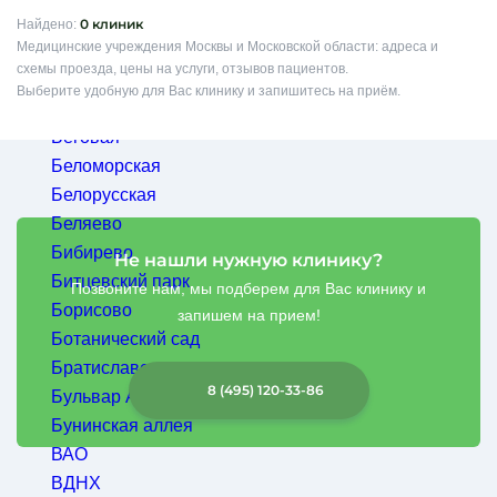
Багратионовская
0 клиник
Найдено:
Медицинские учреждения Москвы и Московской области: адреса и
Балашиха
схемы проезда, цены на услуги, отзывов пациентов.
Баррикадная
Выберите удобную для Вас клинику и запишитесь на приём.
Бауманская
Беговая
Беломорская
Результаты
Белорусская
поиска
Беляево
Бибирево
Не нашли нужную клинику?
Битцевский парк
Позвоните нам, мы подберем для Вас клинику и
Борисово
запишем на прием!
Ботанический сад
Братиславская
8 (495) 120-33-86
Бульвар Адмирала Ушакова
Бунинская аллея
ВАО
ВДНХ