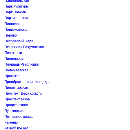
Панфиловская
Парк Культуры
Парк Победы
Партизанская
Пенягино
Первомайская
Перово
Петровский Парк
Петровско-Разумовская
Печатники
Пионерская
Площадь Революции
Полежаевская
Пражская
Преображенская площадь
Пролетарская
Проспект Вернадского
Проспект Мира
Профсоюзная
Пушкинская
Пятницкое шоссе
Раменки
Речной вокзал