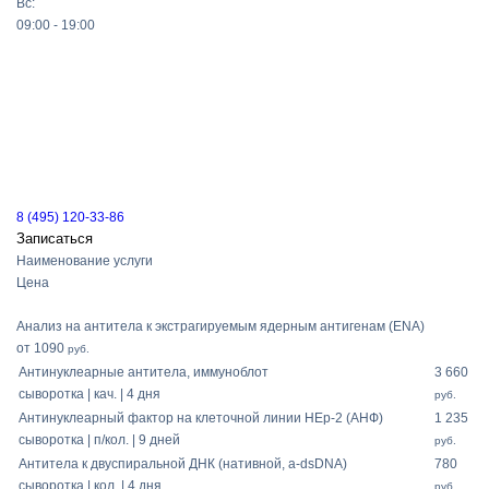
Вс:
09:00 - 19:00
8 (495) 120-33-86
Записаться
Наименование услуги
Цена
Анализ на антитела к экстрагируемым ядерным антигенам (ENA)
от 1090
руб.
Антинуклеарные антитела, иммуноблот
3 660
сыворотка | кач. | 4 дня
руб.
Антинуклеарный фактор на клеточной линии HEp-2 (АНФ)
1 235
сыворотка | п/кол. | 9 дней
руб.
Антитела к двуспиральной ДНК (нативной, a-dsDNA)
780
сыворотка | кол. | 4 дня
руб.