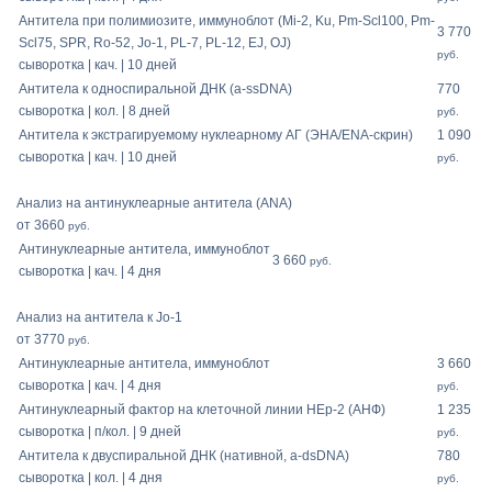
Антитела при полимиозите, иммуноблот (Mi-2, Ku, Pm-Scl100, Pm-
3 770
Scl75, SPR, Ro-52, Jo-1, PL-7, PL-12, EJ, OJ)
руб.
сыворотка | кач. | 10 дней
Антитела к односпиральной ДНК (a-ssDNА)
770
сыворотка | кол. | 8 дней
руб.
Антитела к экстрагируемому нуклеарному АГ (ЭНА/ENA-скрин)
1 090
сыворотка | кач. | 10 дней
руб.
Анализ на антинуклеарные антитела (ANA)
от 3660
руб.
Антинуклеарные антитела, иммуноблот
3 660
руб.
сыворотка | кач. | 4 дня
Анализ на антитела к Jo-1
от 3770
руб.
Антинуклеарные антитела, иммуноблот
3 660
сыворотка | кач. | 4 дня
руб.
Антинуклеарный фактор на клеточной линии HEp-2 (АНФ)
1 235
сыворотка | п/кол. | 9 дней
руб.
Антитела к двуспиральной ДНК (нативной, a-dsDNA)
780
сыворотка | кол. | 4 дня
руб.