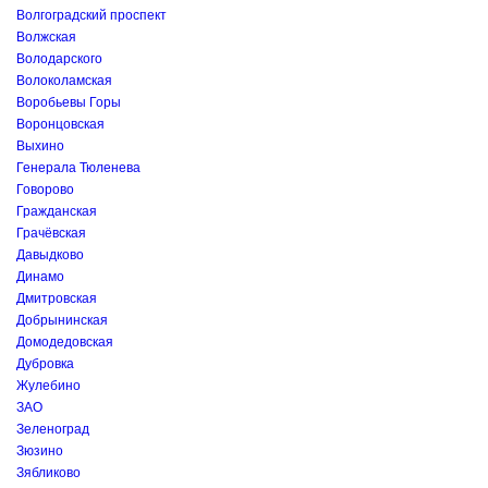
Волгоградский проспект
Волжская
Володарского
Волоколамская
Воробьевы Горы
Воронцовская
Выхино
Генерала Тюленева
Говорово
Гражданская
Грачёвская
Давыдково
Динамо
Дмитровская
Добрынинская
Домодедовская
Дубровка
Жулебино
ЗАО
Зеленоград
Зюзино
Зябликово