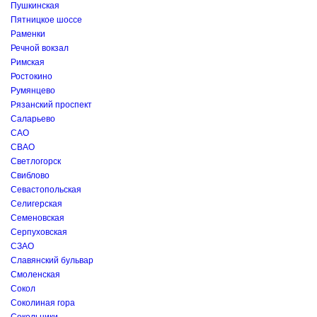
Пушкинская
Пятницкое шоссе
Раменки
Речной вокзал
Римская
Ростокино
Румянцево
Рязанский проспект
Саларьево
САО
СВАО
Светлогорск
Свиблово
Севастопольская
Селигерская
Семеновская
Серпуховская
СЗАО
Славянский бульвар
Смоленская
Сокол
Соколиная гора