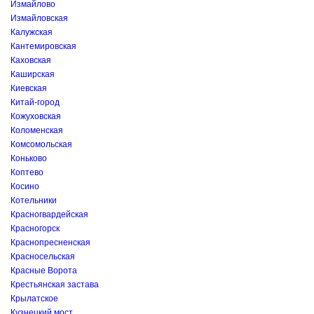
Измайлово
Измайловская
Калужская
Кантемировская
Каховская
Каширская
Киевская
Китай-город
Кожуховская
Коломенская
Комсомольская
Коньково
Коптево
Косино
Котельники
Красногвардейская
Красногорск
Краснопресненская
Красносельская
Красные Ворота
Крестьянская застава
Крылатское
Кузнецкий мост