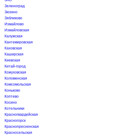
ЗАО
Зеленоград
Зюзино
Зябликово
Измайлово
Измайловская
Калужская
Кантемировская
Каховская
Каширская
Киевская
Китай-город
Кожуховская
Коломенская
Комсомольская
Коньково
Коптево
Косино
Котельники
Красногвардейская
Красногорск
Краснопресненская
Красносельская