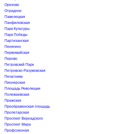
Орехово
Отрадное
Павелецкая
Панфиловская
Парк Культуры
Парк Победы
Партизанская
Пенягино
Первомайская
Перово
Петровский Парк
Петровско-Разумовская
Печатники
Пионерская
Площадь Революции
Полежаевская
Пражская
Преображенская площадь
Пролетарская
Проспект Вернадского
Проспект Мира
Профсоюзная