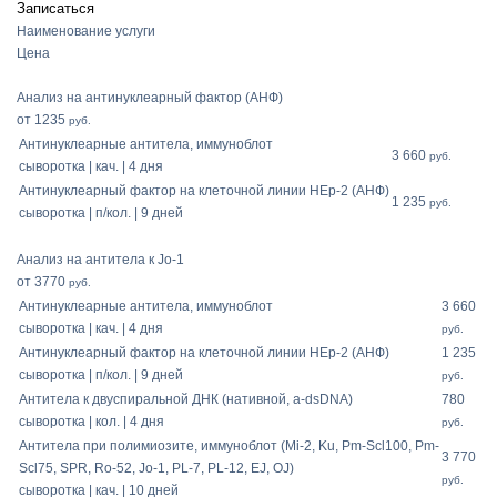
Записаться
Наименование услуги
Цена
Анализ на антинуклеарный фактор (АНФ)
от 1235
руб.
Антинуклеарные антитела, иммуноблот
3 660
руб.
сыворотка | кач. | 4 дня
Антинуклеарный фактор на клеточной линии HEp-2 (АНФ)
1 235
руб.
сыворотка | п/кол. | 9 дней
Анализ на антитела к Jo-1
от 3770
руб.
Антинуклеарные антитела, иммуноблот
3 660
сыворотка | кач. | 4 дня
руб.
Антинуклеарный фактор на клеточной линии HEp-2 (АНФ)
1 235
сыворотка | п/кол. | 9 дней
руб.
Антитела к двуспиральной ДНК (нативной, a-dsDNA)
780
сыворотка | кол. | 4 дня
руб.
Антитела при полимиозите, иммуноблот (Mi-2, Ku, Pm-Scl100, Pm-
3 770
Scl75, SPR, Ro-52, Jo-1, PL-7, PL-12, EJ, OJ)
руб.
сыворотка | кач. | 10 дней