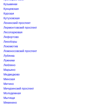
Кузьминки
Кунцевская
Курская
Кутузовская
Ленинский проспект
Лермонтовский проспект
Лесопарковая
Лефортово
Лихоборы
Локомотив
Ломоносовский проспект
Лубянка
Лужники
Люблино
Марьино
Медведково
Минская
Митино
Мичуринский проспект
Молодежная
Мытищи
Мякинино