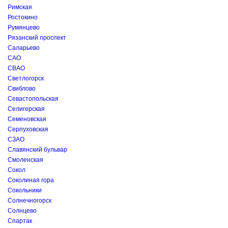
Римская
Ростокино
Румянцево
Рязанский проспект
Саларьево
САО
СВАО
Светлогорск
Свиблово
Севастопольская
Селигерская
Семеновская
Серпуховская
СЗАО
Славянский бульвар
Смоленская
Сокол
Соколиная гора
Сокольники
Солнечногорск
Солнцево
Спартак