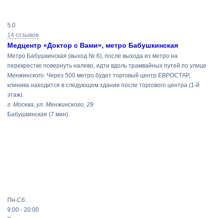
Результаты
5.0
поиска
14 отзывов
Медцентр «Доктор с Вами», метро Бабушкинская
Метро Бабушкинская (выход № 6), после выхода из метро на
перекрестке повернуть налево, идти вдоль трамвайных путей по улице
Менжинского. Через 500 метро будет торговый центр ЕВРОСТАР,
клиника находится в следующем здании после торгового центра (1-й
этаж).
г. Москва, ул. Менжинского, 29
Бабушкинская
(7 мин)
Пн-Сб:
9:00 - 20:00