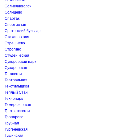
Сокольники
Солнечногорск
Солнцево
Спартак
Спортивная
Сретенский бульвар
Стахановская
Стрешнево
Строгино
Студенческая
Суворовский парк
Сухаревская
Таганская
Театральная
Текстильщики
Теплый Стан
Технопарк
Тимирязевская
Третьяковская
Тропарево
Трубная
Тургеневская
Тушинская