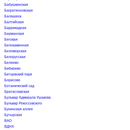
Бабушкинская
Багратионовская
Балашиха
Балтийская
Баррикадная
Бауманская
Беговая
Белокаменная
Беломорская
Белорусская
Беляево
Бибирево
Битцевский парк
Борисово
Ботанический сад
Братиславская
Бульвар Адмирала Ушакова
Бульвар Рокоссовского
Бунинская аллея
Бутырская
ВАО
ВДНХ