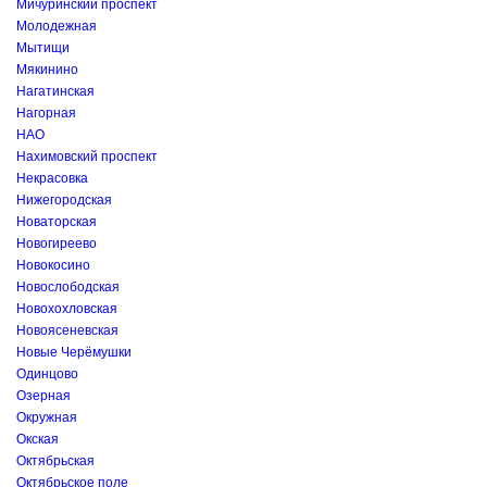
Мичуринский проспект
Молодежная
Мытищи
Мякинино
Нагатинская
Нагорная
НАО
Нахимовский проспект
Некрасовка
Нижегородская
Новаторская
Новогиреево
Новокосино
Новослободская
Новохохловская
Новоясеневская
Новые Черёмушки
Одинцово
Озерная
Окружная
Окская
Октябрьская
Октябрьское поле