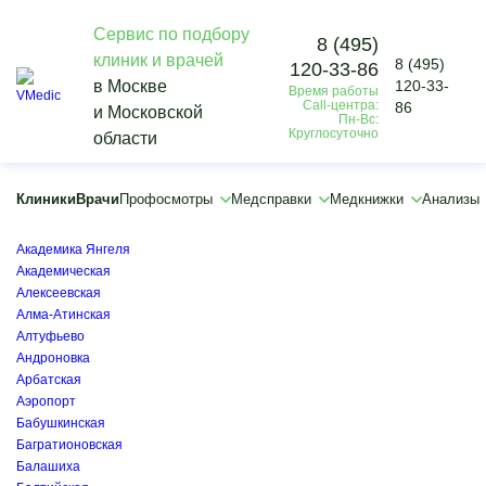
Сервис по подбору
8 (495)
клиник и врачей
8 (495)
120-33-86
Vmedic
в Москве
120-33-
Время работы
Анализы
Call-центра:
86
и Московской
Маркеры аутоиммунных заболеваний
Пн-Вс:
Круглосуточно
области
Маркеры системных коллагенозов
×
×
Клиники
Врачи
Профосмотры
Медсправки
Медкнижки
Анализы
Авиамоторная
Автозаводская
Академика Янгеля
Академическая
Алексеевская
Алма-Атинская
Алтуфьево
Андроновка
Арбатская
Аэропорт
Бабушкинская
Багратионовская
Балашиха