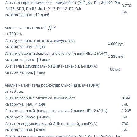
Антитела при полимиозите, иммуноблот (Mi-2, Ku, Pm-Scl100, Pm-
3 770
Scl75, SPR, Ro-52, Jo-1, PL-7, PL-12, EJ, OJ)
руб.
сыворотка | кач. | 10 дней
Анализ на антитела к ds ДНК
от 780
руб.
Антинуклеарные антитела, иммуноблот
3 660
руб.
сыворотка | кач. | 4 дня
Антинуклеарный фактор на клеточной линии HEp-2 (АНФ)
1 235
руб.
сыворотка | п/кол. | 9 дней
Антитела к двуспиральной ДНК (нативной, a-dsDNA)
780
руб.
сыворотка | кол. | 4 дня
Анализ на антитела к односпиральной ДНК (a-ssDNA)
от 770
руб.
Антинуклеарные антитела, иммуноблот
3 660
сыворотка | кач. | 4 дня
руб.
Антинуклеарный фактор на клеточной линии HEp-2 (АНФ)
1 235
сыворотка | п/кол. | 9 дней
руб.
Антитела к двуспиральной ДНК (нативной, a-dsDNA)
780
сыворотка | кол. | 4 дня
руб.
Антитела при полимиозите, иммуноблот (Mi-2, Ku, Pm-Scl100, Pm-