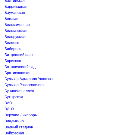
Балтийская
Баррикадная
Бауманская
Беговая
Белокаменная
Беломорская
Белорусская
Беляево
Бибирево
Битцевский парк
Борисово
Ботанический сад
Братиславская
Бульвар Адмирала Ушакова
Бульвар Рокоссовского
Бунинская аллея
Бутырская
ВАО
ВДНХ
Верхние Лихоборы
Владыкино
Водный стадион
Войковская