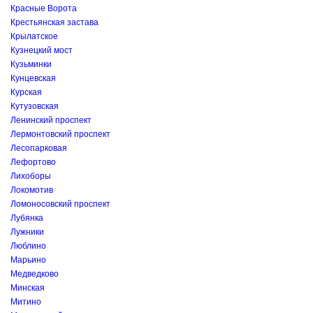
Красные Ворота
Крестьянская застава
Крылатское
Кузнецкий мост
Кузьминки
Кунцевская
Курская
Кутузовская
Ленинский проспект
Лермонтовский проспект
Лесопарковая
Лефортово
Лихоборы
Локомотив
Ломоносовский проспект
Лубянка
Лужники
Люблино
Марьино
Медведково
Минская
Митино