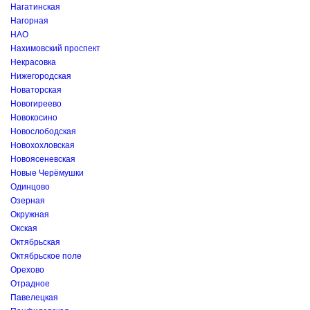
Нагатинская
Нагорная
НАО
Нахимовский проспект
Некрасовка
Нижегородская
Новаторская
Новогиреево
Новокосино
Новослободская
Новохохловская
Новоясеневская
Новые Черёмушки
Одинцово
Озерная
Окружная
Окская
Октябрьская
Октябрьское поле
Орехово
Отрадное
Павелецкая