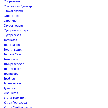
Спортивная
Сретенский бульвар
Стахановская
Стрешнево
Строгино
Студенческая
Суворовский парк
Сухаревская
Таганская
Театральная
Текстильщики
Теплый Стан
Технопарк
Тимирязевская
Третьяковская
Тропарево
Трубная
Тургеневская
Тушинская
Угрешская
Улица 1905 года
Улица Горчакова
Улица Скобелевская