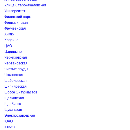
Улица Старокачаловская
Университет
Филевский парк
Фонвизинская
Фрунзенская
Химки
Ховрино
ЦАО
Царицыно
Черкизовская
Чертановская
Чистые пруды
Чкаловская
Шаболовская
Шипиловская
Шоссе Энтузиастов
Щелковская
Щербинка
Щукинская
Электрозаводская
ЮАО
ЮВАО