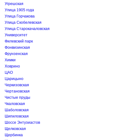
Угрешская
Улица 1905 года
Улица Горчакова
Улица Скобелевская
Улица Старокачаловская
Университет
Филевский парк
Фонвизинская
Фрунзенская
Химки
Ховрино
ЦАО
Царицыно
Черкизовская
Чертановская
Чистые пруды
Чкаловская
Шаболовская
Шипиловская
Шоссе Энтузиастов
Щелковская
Щербинка