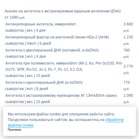
Анализ на антитела к экстрагируемым ядерным антигенам (ENA)
от 1090
руб.
Антинуклеарные антитела, иммуноблот
3 660
сыворотка | кач. | 4 дня
руб.
Антинуклеарный фактор на клеточной линии HEp-2 (АНФ)
1 235
сыворотка | п/кол. | 9 дней
руб.
Антитела к двуспиральной ДНК (нативной, a-dsDNA)
780
сыворотка | кол. | 4 дня
руб.
Антитела при полимиозите, иммуноблот (Mi-2, Ku, Pm-Scl100, Pm-
3 770
Scl75, SPR, Ro-52, Jo-1, PL-7, PL-12, EJ, OJ)
руб.
сыворотка | кач. | 10 дней
Антитела к односпиральной ДНК (a-ssDNА)
770
сыворотка | кол. | 8 дней
руб.
Антитела к экстрагируемому нуклеарному АГ (ЭНА/ENA-скрин)
1 090
сыворотка | кач. | 10 дней
руб.
Мы используем файлы cookie для улучшения работы сайта.
Анализ на антинуклеарные антитела (ANA)
Продолжая пользоваться сайтом, вы соглашаетесь на
обработку
от 3660
руб.
файлов cookie
.
Антинуклеарные антитела, иммуноблот
Принимаю
3 660
руб.
сыворотка | кач. | 4 дня