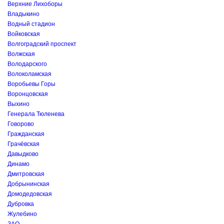
Верхние Лихоборы
Владыкино
Водный стадион
Войковская
Волгоградский проспект
Волжская
Володарского
Волоколамская
Воробьевы Горы
Воронцовская
Выхино
Генерала Тюленева
Говорово
Гражданская
Грачёвская
Давыдково
Динамо
Дмитровская
Добрынинская
Домодедовская
Дубровка
Жулебино