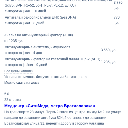
3 770
Scl75, SPR, Ro-52, Jo-1, PL-7, PL-12, EJ, OJ)
руб.
сыворотка | кач. | 10 дней
Антитела к односпиральной ДНК (a-ssDNА)
770
сыворотка | кол. | 8 дней
руб.
Анализ на антинуклеарный фактор (АНФ)
от 1235
руб.
Антинуклеарные антитела, иммуноблот
3 660
руб.
сыворотка | кач. | 4 дня
Антинуклеарный фактор на клеточной линии HEp-2 (АНФ)
1 235
руб.
сыворотка | п/кол. | 9 дней
Все цены клиники
Указана стоимость без учета взятия биоматериала
Можно сдать на дому
5.0
22 отзыва
Медцентр «СитиМед», метро Братиславская
На транспорте 28 минут. Первый вагон из центра, выход № 2, на улице
направо до остановки автобуса 824, 5 остановок до остановки
Братиславская улица 31, перейти дорогу в сторону магазина