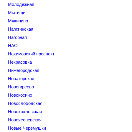
Молодежная
Мытищи
Мякинино
Нагатинская
Нагорная
НАО
Нахимовский проспект
Некрасовка
Нижегородская
Новаторская
Новогиреево
Новокосино
Новослободская
Новохохловская
Новоясеневская
Новые Черёмушки