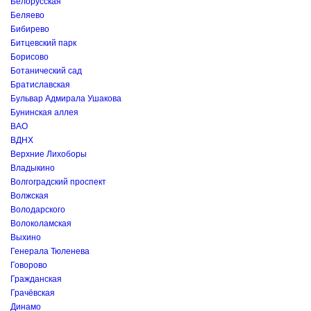
Белорусская
Беляево
Бибирево
Битцевский парк
Борисово
Ботанический сад
Братиславская
Бульвар Адмирала Ушакова
Бунинская аллея
ВАО
ВДНХ
Верхние Лихоборы
Владыкино
Волгоградский проспект
Волжская
Володарского
Волоколамская
Выхино
Генерала Тюленева
Говорово
Гражданская
Грачёвская
Динамо