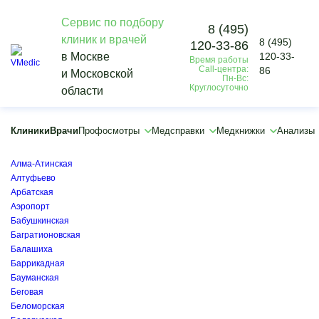
Сервис по подбору
8 (495)
клиник и врачей
8 (495)
120-33-86
Vmedic
в Москве
120-33-
Время работы
Клиники
Call-центра:
86
и Московской
Бульвар Рокоссовского
Пн-Вс:
Круглосуточно
области
×
×
Автозаводская
Клиники
Врачи
Профосмотры
Медсправки
Медкнижки
Анализы
Академическая
Алексеевская
Алма-Атинская
Алтуфьево
Арбатская
Аэропорт
Бабушкинская
Багратионовская
Балашиха
Баррикадная
Бауманская
Беговая
Беломорская