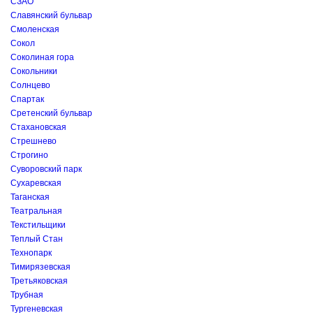
СЗАО
Славянский бульвар
Смоленская
Сокол
Соколиная гора
Сокольники
Солнцево
Спартак
Сретенский бульвар
Стахановская
Стрешнево
Строгино
Суворовский парк
Сухаревская
Таганская
Театральная
Текстильщики
Теплый Стан
Технопарк
Тимирязевская
Третьяковская
Трубная
Тургеневская