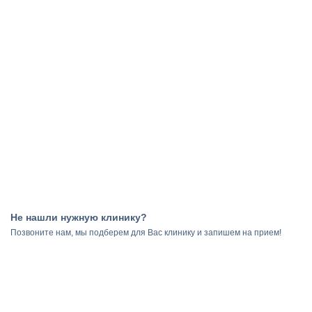
Не нашли нужную клинику?
Результаты
Позвоните нам, мы подберем для Вас клинику и запишем на прием!
поиска