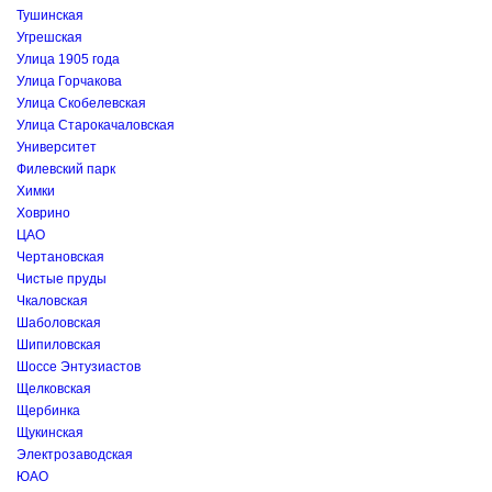
Тушинская
Угрешская
Улица 1905 года
Улица Горчакова
Улица Скобелевская
Улица Старокачаловская
Университет
Филевский парк
Химки
Ховрино
ЦАО
Чертановская
Чистые пруды
Чкаловская
Шаболовская
Шипиловская
Шоссе Энтузиастов
Щелковская
Щербинка
Щукинская
Электрозаводская
ЮАО