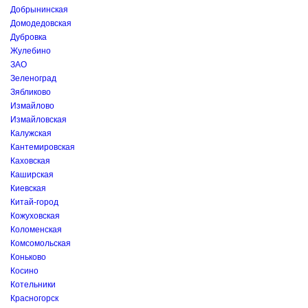
Добрынинская
Домодедовская
Дубровка
Жулебино
ЗАО
Зеленоград
Зябликово
Измайлово
Измайловская
Калужская
Кантемировская
Каховская
Каширская
Киевская
Китай-город
Кожуховская
Коломенская
Комсомольская
Коньково
Косино
Котельники
Красногорск