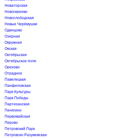
Новаторская
Новогиреево
Новослободская
Новые Черёмушки
Одинцово
Озерная
Окружная
Окская
Октябрьская
Октябрьское поле
Орехово
Отрадное
Павелецкая
Панфиловская
Парк Культуры
Парк Победы
Партизанская
Пенягино
Первомайская
Перово
Петровский Парк
Петровско-Разумовская