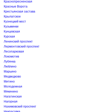
Краснопресненская
Красные Ворота
Крестьянская застава
Крылатское
Кузнецкий мост
Кузьминки
Кунцевская
Курская
Ленинский проспект
Лермонтовский проспект
Лесопарковая
Локомотив
Лубянка
Люблино
Марьино
Медведково
Митино
Молодежная
Мякинино
Нагатинская
Нагорная
Нахимовский проспект
Некрасовка