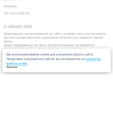
Анализы
Тест на COVID-19
© VMEDIC 2026
Информация, представленная на сайте, не может быть использована
для постановки диагноза, назначения лечения и не заменяет прием
врача.
Цены, приведённые на сайте, не окончательные, не являются
публичной офертой и носят информационный характер.
Мы используем файлы cookie для улучшения работы сайта.
Продолжая пользоваться сайтом, вы соглашаетесь на
обработку
файлов cookie
.
Принимаю
Запись в клинику
Медицинский центр "СитиМед" у м. Беломорская
г. Москва, ул. Беломорская, 26
Ваши данные