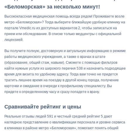
«Беломорская» за несколько минут!
Высококлассная медицинская помощь всегда рядом! Проживаете возле
метро «Беломорская»? Тогда выберите ближайшую удобную клинику на
портале Vmedic.ru из доступных вариантов 2, чтобы записаться на
прием или обследование. В списке только медцентры с официальной
лицензией.
Вы получите полную, достоверную и актуальную информацию о режиме
работы медицинского учреждения, а также о врачах в штате
(образование, общий стаж, навыки). Сможете с помощью фильтров
найти нужные услуги из широкого перечня 538 и назначить подходящее
время для визита по удобному адресу. Тогда вам точно не придется
тратить лишнее время на поездку в другой конец города, получение
карточки и ожидание в очереди к профильному специалисту. Вы
придете к определенному часу и сразу попадете к врачу.
Сравнивайте рейтинг и цены
Реальные отзывы людей 591 и честный средний рейтинг 5 дают
наглядное представление о квалификации персонала и уровне сервиса
в клиниках в районе метро «Беломорская», помогают понять общий