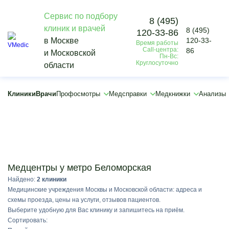
Сервис по подбору
8 (495)
клиник и врачей
8 (495)
120-33-86
Vmedic
в Москве
120-33-
Время работы
Клиники
Call-центра:
86
и Московской
Беломорская
Пн-Вс:
Круглосуточно
области
×
Клиники
Врачи
Профосмотры
Медсправки
Медкнижки
Анализы
Подобрать
Медцентры у метро Беломорская
Найдено:
2 клиники
Медицинские учреждения Москвы и Московской области: адреса и
схемы проезда, цены на услуги, отзывов пациентов.
Выберите удобную для Вас клинику и запишитесь на приём.
Сортировать: